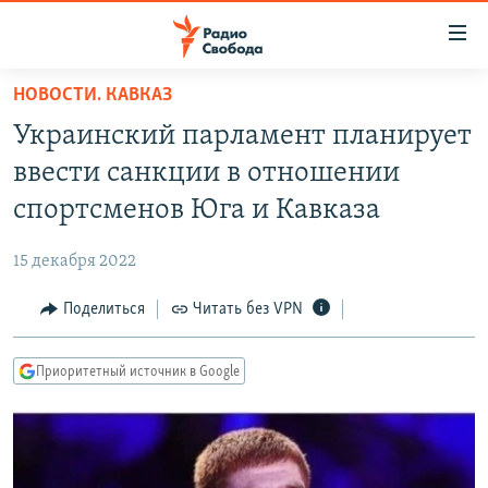
Ссылки
для
упрощенного
НОВОСТИ. КАВКАЗ
ПРОГРАММЫ
доступа
Украинский парламент планирует
ПОДКАСТЫ
Вернуться
ввести санкции в отношении
к
АВТОРСКИЕ ПРОЕКТЫ
спортсменов Юга и Кавказа
основному
ЦИТАТЫ СВОБОДЫ
содержанию
15 декабря 2022
Вернутся
МНЕНИЯ
к
Поделиться
Читать без VPN
КУЛЬТУРА
главной
навигации
IDEL.РЕАЛИИ
Приоритетный источник в Google
Вернутся
КАВКАЗ.РЕАЛИИ
к
СЕВЕР.РЕАЛИИ
поиску
СИБИРЬ.РЕАЛИИ