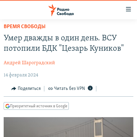
Ссылки
для
упрощенного
ВРЕМЯ СВОБОДЫ
ПРОГРАММЫ
доступа
Умер дважды в один день. ВСУ
ПОДКАСТЫ
Вернуться
потопили БДК "Цезарь Куников"
к
АВТОРСКИЕ ПРОЕКТЫ
основному
Андрей Шароградский
ЦИТАТЫ СВОБОДЫ
содержанию
Вернутся
14 февраля 2024
МНЕНИЯ
к
КУЛЬТУРА
Поделиться
Читать без VPN
главной
навигации
IDEL.РЕАЛИИ
Вернутся
Приоритетный источник в Google
КАВКАЗ.РЕАЛИИ
к
СЕВЕР.РЕАЛИИ
поиску
СИБИРЬ.РЕАЛИИ