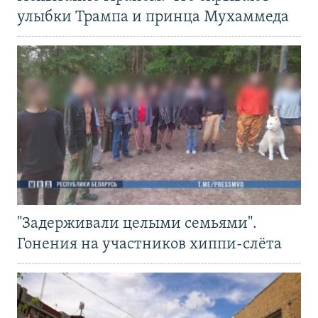
улыбки Трампа и принца Мухаммеда
"Задерживали целыми семьями".
Гонения на участников хиппи-слёта