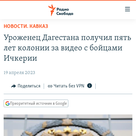
Ссылки
для
упрощенного
НОВОСТИ. КАВКАЗ
ПРОГРАММЫ
доступа
Уроженец Дагестана получил пять
ПОДКАСТЫ
Вернуться
лет колонии за видео с бойцами
к
АВТОРСКИЕ ПРОЕКТЫ
Ичкерии
основному
ЦИТАТЫ СВОБОДЫ
содержанию
19 апреля 2023
Вернутся
МНЕНИЯ
к
Поделиться
Читать без VPN
КУЛЬТУРА
главной
навигации
IDEL.РЕАЛИИ
Приоритетный источник в Google
Вернутся
КАВКАЗ.РЕАЛИИ
к
СЕВЕР.РЕАЛИИ
поиску
СИБИРЬ.РЕАЛИИ