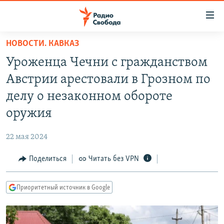
Ссылки
для
упрощенного
НОВОСТИ. КАВКАЗ
ПРОГРАММЫ
доступа
Уроженца Чечни с гражданством
ПОДКАСТЫ
Вернуться
Австрии арестовали в Грозном по
к
АВТОРСКИЕ ПРОЕКТЫ
делу о незаконном обороте
основному
ЦИТАТЫ СВОБОДЫ
содержанию
оружия
Вернутся
МНЕНИЯ
к
22 мая 2024
КУЛЬТУРА
главной
Поделиться
Читать без VPN
навигации
IDEL.РЕАЛИИ
Вернутся
КАВКАЗ.РЕАЛИИ
к
Приоритетный источник в Google
СЕВЕР.РЕАЛИИ
поиску
СИБИРЬ.РЕАЛИИ