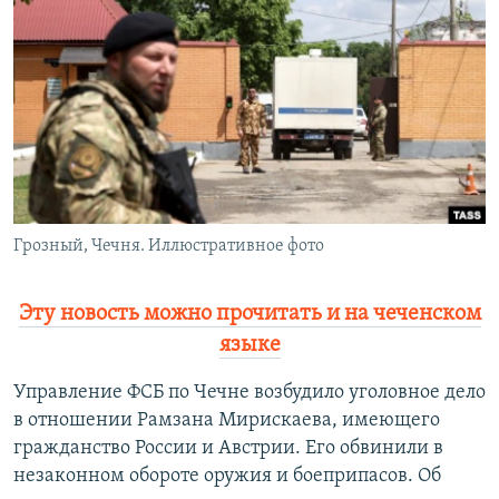
РАСПИСАНИЕ ВЕЩАНИЯ
ПОДПИШИТЕСЬ НА РАССЫЛКУ
СОЦИАЛЬНЫЕ СЕТИ
Грозный, Чечня. Иллюстративное фото
Все сайты РСЕ/РС
Эту новость можно прочитать и на чеченском
языке
Управление ФСБ по Чечне возбудило уголовное дело
в отношении Рамзана Мирискаева, имеющего
гражданство России и Австрии. Его обвинили в
незаконном обороте оружия и боеприпасов. Об