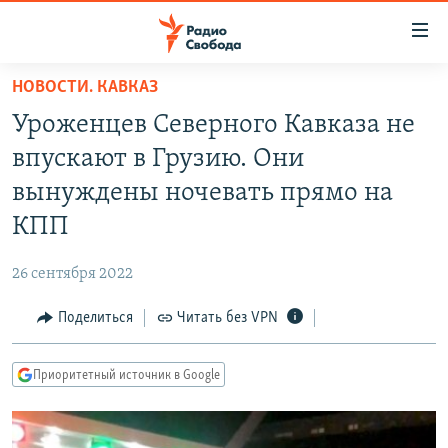
Ссылки
для
упрощенного
НОВОСТИ. КАВКАЗ
ПРОГРАММЫ
доступа
Уроженцев Северного Кавказа не
ПОДКАСТЫ
Вернуться
впускают в Грузию. Они
к
АВТОРСКИЕ ПРОЕКТЫ
вынуждены ночевать прямо на
основному
ЦИТАТЫ СВОБОДЫ
содержанию
КПП
Вернутся
МНЕНИЯ
к
26 сентября 2022
КУЛЬТУРА
главной
Поделиться
Читать без VPN
навигации
IDEL.РЕАЛИИ
Вернутся
КАВКАЗ.РЕАЛИИ
к
Приоритетный источник в Google
СЕВЕР.РЕАЛИИ
поиску
СИБИРЬ.РЕАЛИИ