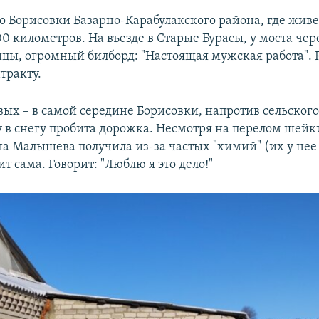
до Борисовки Базарно-Карабулакского района, где жив
0 километров. На въезде в Старые Бурасы, у моста чер
цы, огромный билборд: "Настоящая мужская работа".
тракту.
х – в самой середине Борисовки, напротив сельского
у в снегу пробита дорожка. Несмотря на перелом шейк
а Малышева получила из-за частых "химий" (их у нее 
ит сама. Говорит: "Люблю я это дело!"