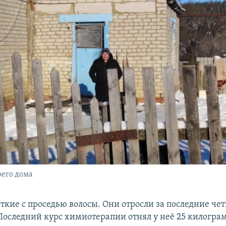
оего дома
ткие с проседью волосы. Они отросли за последние че
 Последний курс химиотерапии отнял у неё 25 килограм