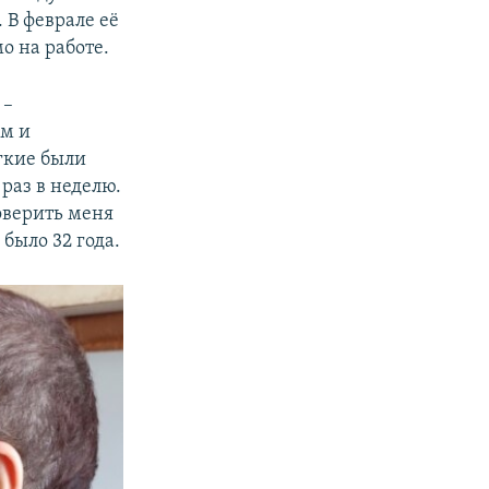
 В феврале её
о на работе.
 –
ам и
ёгкие были
раз в неделю.
оверить меня
 было 32 года.