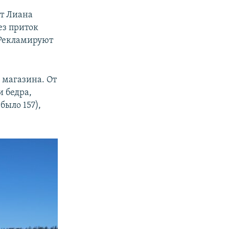
ет Лиана
ез приток
 Рекламируют
 магазина. От
и бедра,
было 157),