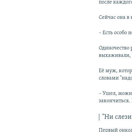
после каждог
Сейчас она в
– Есть особо н
Одиночество 
выхаживали, а
Её муж, котор
словами "надо
– Ушел, можно
закончиться. 
"Ни слези
Первый онкол