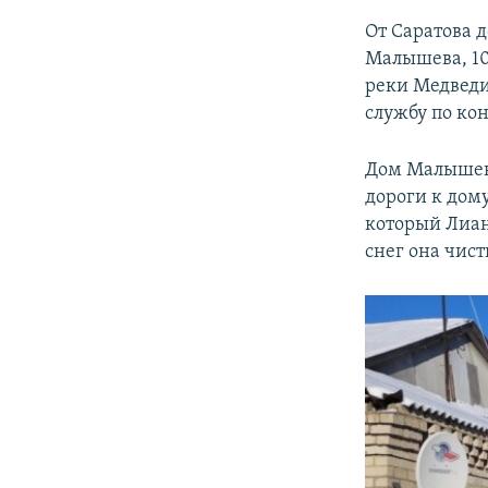
От Саратова 
Малышева, 10
реки Медведи
службу по кон
Дом Малышевы
дороги к дом
который Лиан
снег она чист