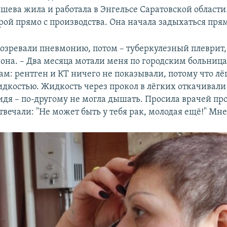
ева жила и работала в Энгельсе Саратовской области.
рой прямо с производства. Она начала задыхаться прям
дозревали пневмонию, потом – туберкулезный плеврит,
 она. – Два месяца мотали меня по городским больниц
ам: рентген и КТ ничего не показывали, потому что л
дкостью. Жидкость через прокол в лёгких откачивали 
сидя – по-другому не могла дышать. Просила врачей пр
твечали: "Не может быть у тебя рак, молодая ещё!" Мне