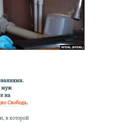
еваниями.
ё муж
е на
ио Свобода
.
и, в которой