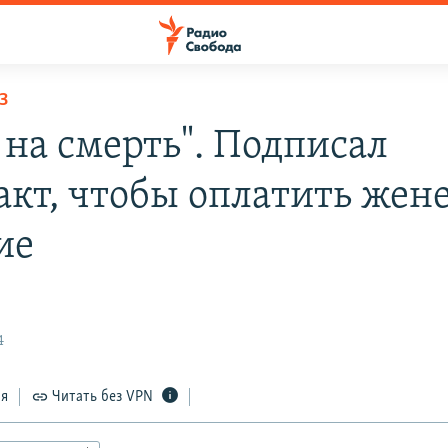
З
 на смерть". Подписал
акт, чтобы оплатить жен
ие
4
ся
Читать без VPN