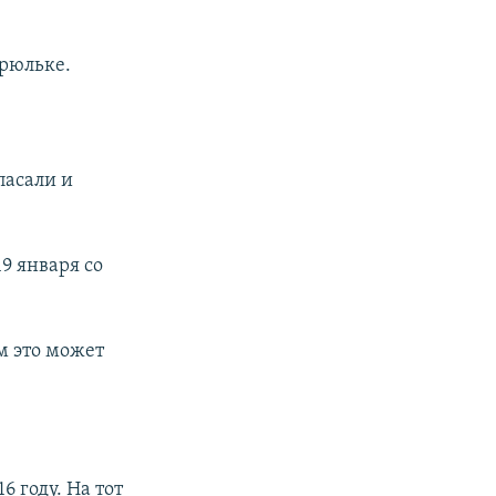
трюльке.
пасали и
9 января со
ем это может
 году. На тот