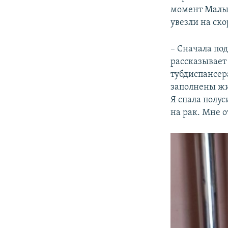
момент Малыш
увезли на ско
– Сначала по
рассказывает
тубдиспансер
заполнены жи
Я спала полу
на рак. Мне о