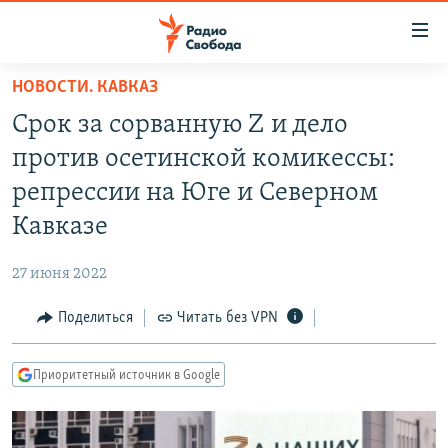
Ссылки
для
упрощенного
НОВОСТИ. КАВКАЗ
ПРОГРАММЫ
доступа
Срок за сорванную Z и дело
ПОДКАСТЫ
Вернуться
против осетинской комикессы:
к
АВТОРСКИЕ ПРОЕКТЫ
репрессии на Юге и Северном
основному
ЦИТАТЫ СВОБОДЫ
содержанию
Кавказе
Вернутся
МНЕНИЯ
к
27 июня 2022
КУЛЬТУРА
главной
Поделиться
Читать без VPN
навигации
IDEL.РЕАЛИИ
Вернутся
КАВКАЗ.РЕАЛИИ
к
Приоритетный источник в Google
СЕВЕР.РЕАЛИИ
поиску
СИБИРЬ.РЕАЛИИ