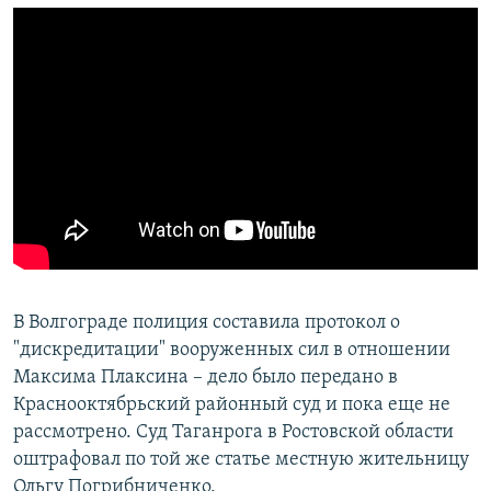
В Волгограде полиция составила протокол о
"дискредитации" вооруженных сил в отношении
Максима Плаксина – дело было передано в
Краснооктябрьский районный суд и пока еще не
рассмотрено. Суд Таганрога в Ростовской области
оштрафовал по той же статье местную жительницу
Ольгу Погрибниченко.