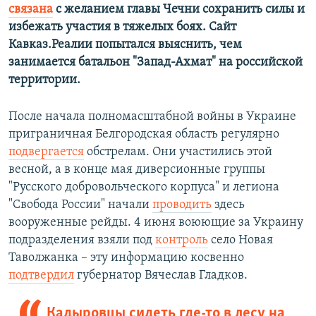
связана
с желанием главы Чечни сохранить силы и
избежать участия в тяжелых боях. Сайт
Кавказ.Реалии попытался выяснить, чем
занимается батальон "Запад-Ахмат" на российской
территории.
После начала полномасштабной войны в Украине
приграничная Белгородская область регулярно
подвергается
обстрелам. Они участились этой
весной, а в конце мая диверсионные группы
"Русского добровольческого корпуса" и легиона
"Свобода России" начали
проводить
здесь
вооруженные рейды. 4 июня воюющие за Украину
подразделения взяли под
контроль
село Новая
Таволжанка – эту информацию косвенно
подтвердил
губернатор Вячеслав Гладков.
Кадыровцы сидеть где-то в лесу на