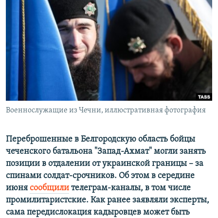
РАСПИСАНИЕ ВЕЩАНИЯ
ПОДПИШИТЕСЬ НА РАССЫЛКУ
СОЦИАЛЬНЫЕ СЕТИ
Военнослужащие из Чечни, иллюстративная фотография
Все сайты РСЕ/РС
Переброшенные в Белгородскую область бойцы
чеченского батальона "Запад-Ахмат" могли занять
позиции в отдалении от украинской границы – за
спинами солдат-срочников. Об этом в середине
июня
сообщили
телеграм-каналы, в том числе
промилитаристские. Как ранее заявляли эксперты,
сама передислокация кадыровцев может быть