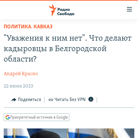
Ссылки
для
упрощенного
ПОЛИТИКА. КАВКАЗ
ПРОГРАММЫ
доступа
"Уважения к ним нет". Что делают
ПОДКАСТЫ
Вернуться
кадыровцы в Белгородской
к
АВТОРСКИЕ ПРОЕКТЫ
области?
основному
ЦИТАТЫ СВОБОДЫ
содержанию
Андрей Красно
Вернутся
МНЕНИЯ
к
22 июня 2023
КУЛЬТУРА
главной
навигации
IDEL.РЕАЛИИ
Поделиться
Читать без VPN
Вернутся
КАВКАЗ.РЕАЛИИ
к
Приоритетный источник в Google
СЕВЕР.РЕАЛИИ
поиску
СИБИРЬ.РЕАЛИИ