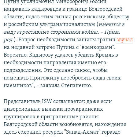
Путин уполномочил Минобороны России
направить кадыровцев к границе Белгородской
области, подав этим сигнал российскому обществу
и российским ультранационалистам (
имеются в
виду агрессивные сторонники войны. – Прим.
ред.
). Вопрос необходимости защиты границ
звучал
на недавней встрече Путина с "военкорами".
Вероятно, Кадырову удалось убедить Кремль в
необходимости направления именно его
подразделения. Это сделано также, чтобы
помешать Пригожину перебросить сюда своих
наемников", – заявила Степаненко.
Представитель ISW соглашается: даже если
диверсионные вылазки проукраинских
группировок в приграничные районы
Белгородской области возобновятся, нахождение
здесь сохранит ресурсы "Запад-Ахмат" гораздо