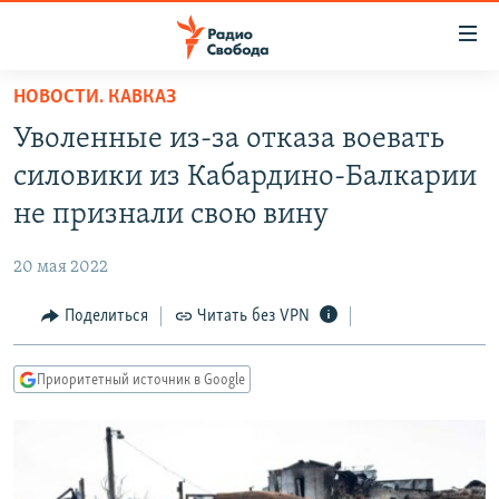
Ссылки
для
упрощенного
НОВОСТИ. КАВКАЗ
ПРОГРАММЫ
доступа
Уволенные из-за отказа воевать
ПОДКАСТЫ
Вернуться
силовики из Кабардино-Балкарии
к
АВТОРСКИЕ ПРОЕКТЫ
не признали свою вину
основному
ЦИТАТЫ СВОБОДЫ
содержанию
20 мая 2022
Вернутся
МНЕНИЯ
к
Поделиться
Читать без VPN
КУЛЬТУРА
главной
навигации
IDEL.РЕАЛИИ
Приоритетный источник в Google
Вернутся
КАВКАЗ.РЕАЛИИ
к
СЕВЕР.РЕАЛИИ
поиску
СИБИРЬ.РЕАЛИИ