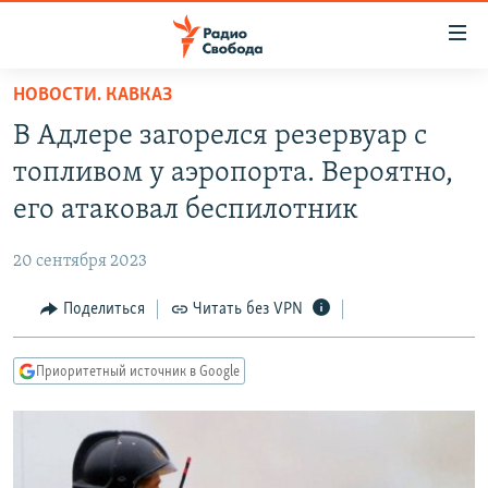
Ссылки
для
упрощенного
НОВОСТИ. КАВКАЗ
ПРОГРАММЫ
доступа
В Адлере загорелся резервуар с
ПОДКАСТЫ
Вернуться
топливом у аэропорта. Вероятно,
к
АВТОРСКИЕ ПРОЕКТЫ
его атаковал беспилотник
основному
ЦИТАТЫ СВОБОДЫ
содержанию
20 сентября 2023
Вернутся
МНЕНИЯ
к
Поделиться
Читать без VPN
КУЛЬТУРА
главной
навигации
IDEL.РЕАЛИИ
Приоритетный источник в Google
Вернутся
КАВКАЗ.РЕАЛИИ
к
СЕВЕР.РЕАЛИИ
поиску
СИБИРЬ.РЕАЛИИ