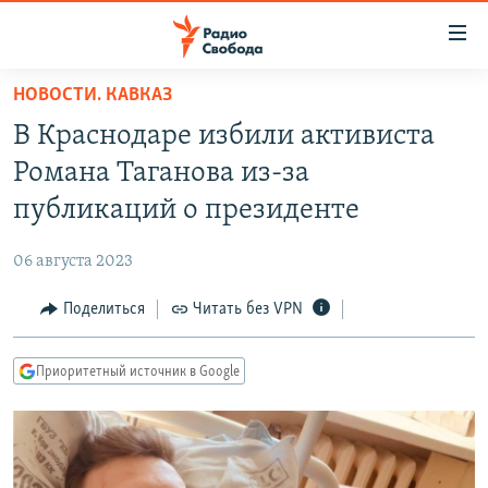
Ссылки
для
упрощенного
НОВОСТИ. КАВКАЗ
ПРОГРАММЫ
доступа
В Краснодаре избили активиста
ПОДКАСТЫ
Вернуться
Романа Таганова из-за
к
АВТОРСКИЕ ПРОЕКТЫ
публикаций о президенте
основному
ЦИТАТЫ СВОБОДЫ
содержанию
06 августа 2023
Вернутся
МНЕНИЯ
к
Поделиться
Читать без VPN
КУЛЬТУРА
главной
навигации
IDEL.РЕАЛИИ
Приоритетный источник в Google
Вернутся
КАВКАЗ.РЕАЛИИ
к
СЕВЕР.РЕАЛИИ
поиску
СИБИРЬ.РЕАЛИИ