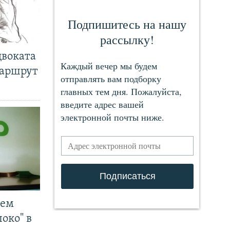
двоката
маршрут
чем
око" в