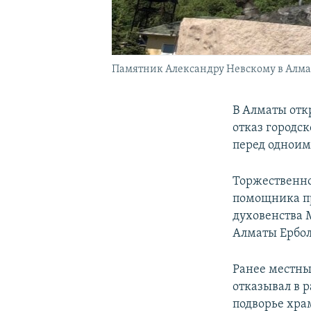
Памятник Александру Невскому в Алм
В Алматы отк
отказ городс
перед одноим
Торжественное
помощника пр
духовенства 
Алматы Ербол
Ранее местны
отказывал в 
подворье храм