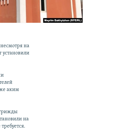
 несмотря на
т установили
ии
телей
кже аким
 трижды
становили на
 требуется.