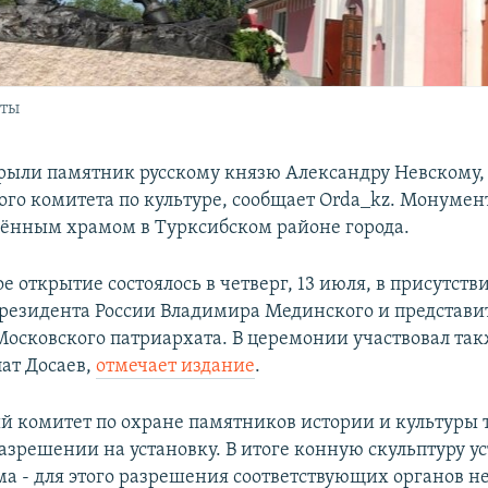
аты
рыли памятник русскому князю Александру Невскому,
кого комитета по культуре, сообщает Orda_kz. Монумен
ённым храмом в Турксибском районе города.
 открытие состоялось в четверг, 13 июля, в присутств
езидента России Владимира Мединского и представи
Московского патриархата. В церемонии участвовал та
ат Досаев,
отмечает издание
.
й комитет по охране памятников истории и культуры
разрешении на установку. В итоге конную скульптуру у
а - для этого разрешения соответствующих органов не