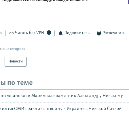
Подпишитесь на Свободу в
Google новостях
ся
Читать без VPN
Подпишитесь
Распечатать
е в категориях
Новости
ы по теме
рга установят в Мариуполе памятник Александру Невскому
ил госСМИ сравнивать войну в Украине с Невской битвой