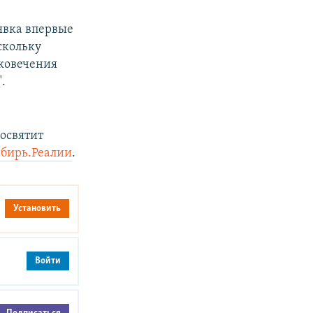
явка впервые
скольку
ековечения
.
 освятит
бирь.Реалии
.
Установить
Войти