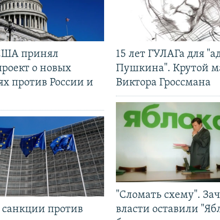
США принял
15 лет ГУЛАГа для "а
проект о новых
Пушкина". Крутой 
ях против России и
Виктора Гроссмана
"Сломать схему". За
л санкции против
власти оставили "Ябл