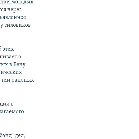
сятки молодых
ся через
бъявленное
ну силовиков
б этих
ашивает о
ных в Вену
нических
личии раненых
ции в
лагаемого
банд" дел,