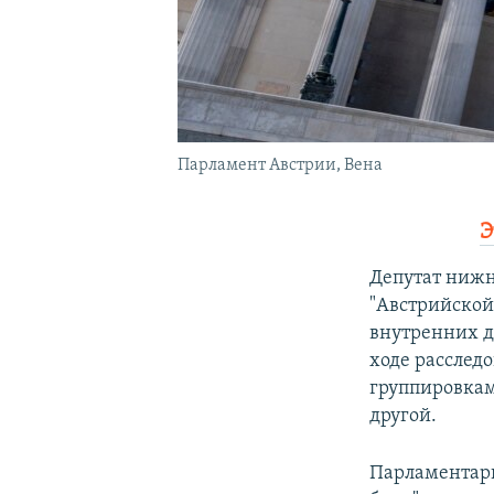
Парламент Австрии, Вена
Э
Депутат нижн
"Австрийской
внутренних 
ходе расслед
группировкам
другой.
Парламентари