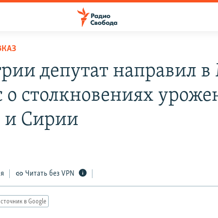
ВКАЗ
трии депутат направил в
с о столкновениях уроже
 и Сирии
ся
Читать без VPN
сточник в Google