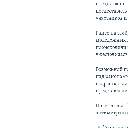
предъявленны
предоставить
участников и
Ранее на это
молодежных г
происходили 
ужесточилась
Возможной пр
над районами
подростковой
представлени
Политики из 
антимигрантс
"Австрийск