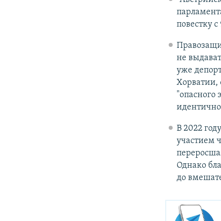
парламента
повестку с 
Правозащит
не выдават
уже депор
Хорватии, 
"опасного 
идентично
В 2022 год
участием ч
переросша
Однако бла
до вмешат