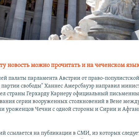
ту новость можно прочитать и на чеченском язы
ей палаты парламента Австрии от право-популистско
 партии свободы"
Ханнес Амерсбауэр направил минис
дел страны Герхарду Карнеру официальный письменн
ования серии вооруженных столкновений в Вене межд
и уроженцов Чечни с одной стороны и Сирии и Афган
й ссылается на публикации в СМИ, из которых следует