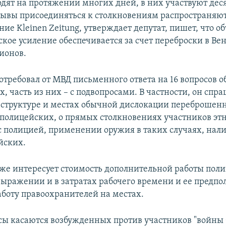
одят на протяжении многих дней, в них участвуют де
зывы присоединяться к столкновениям распространяют
ние Kleinen Zeitung, утверждает депутат, пишет, что о
кое усиление обеспечивается за счет переброски в Ве
ионов.
требовал от МВД письменного ответа на 16 вопросов о
, часть из них – с подвопросами. В частности, он спр
 структуре и местах обычной дислокации переброшен
 полицейских, о прямых столкновениях участников эт
с полицией, применении оружия в таких случаях, на
йских.
же интересует стоимость дополнительной работы поли
ыражении и в затратах рабочего времени и ее предпо
аботу правоохранителей на местах.
сы касаются возбужденных против участников "войны 