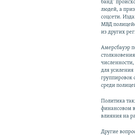
банд" происх
людей, а при
соцсети. Изда
МВД полицейс
из других рег
Амерсбауэр по
столкновениях
численности,
для усиления
группировок 
среди полице
Политика так
финансовом в
влияния на р
Другие вопро