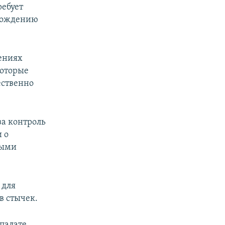
ребует
схождению
ениях
которые
ественно
а контроль
 о
ными
 для
в стычек.
 палате