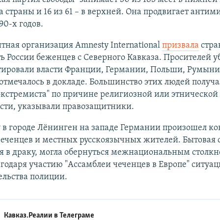
 страны и 16 из 61 – в верхней. Она продвигает анти
90-х годов.
ная организация Amnesty International
призвала
стра
ь России беженцев с Северного Кавказа. Просителей 
тировали власти Франции, Германии, Польши, Румыни
отмечалось в докладе. Большинство этих людей получ
экстремиста" по причине религиозной или этнической
сти, указывали правозащитники.
у в городе Лёнинген на западе Германии произошел ко
еченцев и местных русскоязычных жителей. Бытовая с
я в драку, могла обернуться межнациональным столк
годаря участию "Ассамблеи чеченцев в Европе" ситуа
ельства полиции.
Кавказ.Реалии в
Телеграме