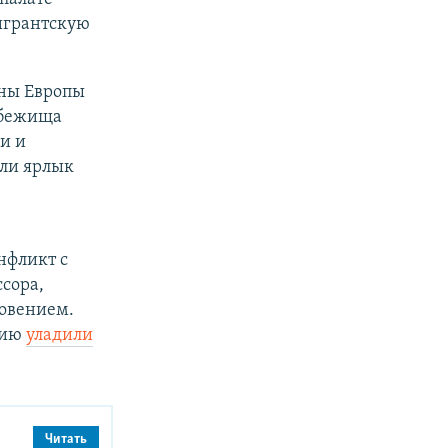
мигрантскую
ны Европы
убежища
и и
али ярлык
нфликт с
сора,
новением.
цию
уладили
Читать