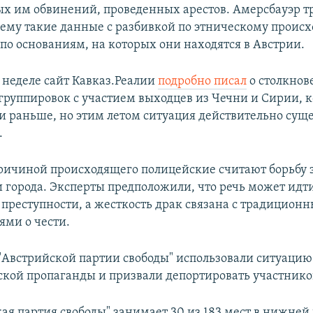
х им обвинений, проведенных арестов. Амерсбауэр т
 ему такие данные с разбивкой по этническому прои
 по основаниям, на которых они находятся в Австрии.
й неделе сайт Кавказ.Реалии
подробно писал
о столкнов
руппировок с участием выходцев из Чечни и Сирии, 
и раньше, но этим летом ситуация действительно сущ
.
ичиной происходящего полицейские считают борьбу з
 города. Эксперты предположили, что речь может идти
 преступности, а жесткость драк связана с традицион
ями о чести.
"Австрийской партии свободы" использовали ситуацию
кой пропаганды и призвали депортировать участнико
ая партия свободы" занимает 30 из 183 мест в нижней