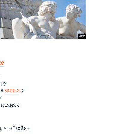
ке
й
тру
ый
запрос
о
у
истана с
, что "войны