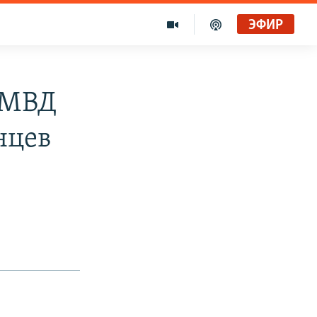
ЭФИР
 МВД
нцев