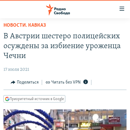
Ссылки
для
упрощенного
НОВОСТИ. КАВКАЗ
ПРОГРАММЫ
доступа
В Австрии шестеро полицейских
ПОДКАСТЫ
Вернуться
осуждены за избиение уроженца
к
АВТОРСКИЕ ПРОЕКТЫ
Чечни
основному
ЦИТАТЫ СВОБОДЫ
содержанию
17 июля 2021
Вернутся
МНЕНИЯ
к
Поделиться
Читать без VPN
КУЛЬТУРА
главной
навигации
IDEL.РЕАЛИИ
Приоритетный источник в Google
Вернутся
КАВКАЗ.РЕАЛИИ
к
СЕВЕР.РЕАЛИИ
поиску
СИБИРЬ.РЕАЛИИ