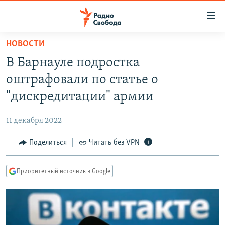
Ссылки
для
упрощенного
НОВОСТИ
ПРОГРАММЫ
доступа
В Барнауле подростка
ПОДКАСТЫ
Вернуться
оштрафовали по статье о
к
АВТОРСКИЕ ПРОЕКТЫ
"дискредитации" армии
основному
ЦИТАТЫ СВОБОДЫ
содержанию
11 декабря 2022
Вернутся
МНЕНИЯ
к
Поделиться
Читать без VPN
КУЛЬТУРА
главной
навигации
IDEL.РЕАЛИИ
Приоритетный источник в Google
Вернутся
КАВКАЗ.РЕАЛИИ
к
СЕВЕР.РЕАЛИИ
поиску
СИБИРЬ.РЕАЛИИ