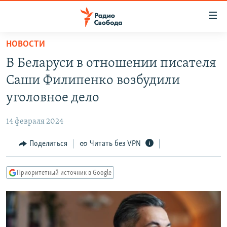
Ссылки
для
упрощенного
НОВОСТИ
ПРОГРАММЫ
доступа
В Беларуси в отношении писателя
ПОДКАСТЫ
Вернуться
Саши Филипенко возбудили
к
АВТОРСКИЕ ПРОЕКТЫ
уголовное дело
основному
ЦИТАТЫ СВОБОДЫ
содержанию
14 февраля 2024
Вернутся
МНЕНИЯ
к
Поделиться
Читать без VPN
КУЛЬТУРА
главной
навигации
IDEL.РЕАЛИИ
Приоритетный источник в Google
Вернутся
КАВКАЗ.РЕАЛИИ
к
СЕВЕР.РЕАЛИИ
поиску
СИБИРЬ.РЕАЛИИ