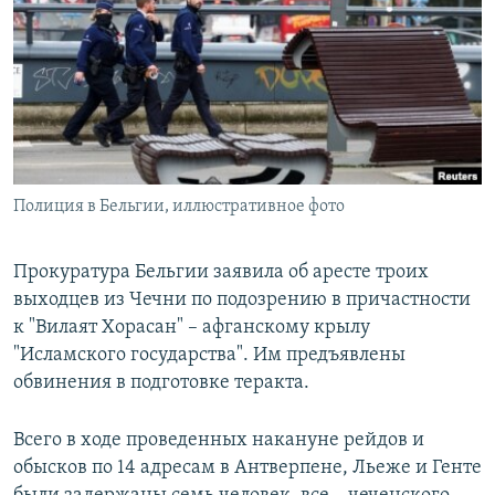
РАСПИСАНИЕ ВЕЩАНИЯ
ПОДПИШИТЕСЬ НА РАССЫЛКУ
СОЦИАЛЬНЫЕ СЕТИ
Полиция в Бельгии, иллюстративное фото
Все сайты РСЕ/РС
Прокуратура Бельгии заявила об аресте троих
выходцев из Чечни по подозрению в причастности
к "Вилаят Хорасан" – афганскому крылу
"Исламского государства". Им предъявлены
обвинения в подготовке теракта.
Всего в ходе проведенных накануне рейдов и
обысков по 14 адресам в Антверпене, Льеже и Генте