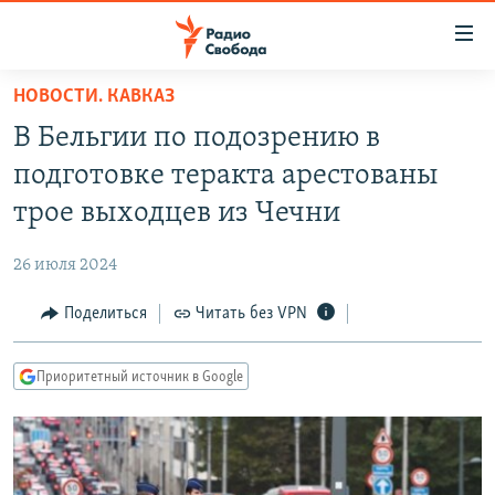
Ссылки
для
упрощенного
НОВОСТИ. КАВКАЗ
ПРОГРАММЫ
доступа
В Бельгии по подозрению в
ПОДКАСТЫ
Вернуться
подготовке теракта арестованы
к
АВТОРСКИЕ ПРОЕКТЫ
трое выходцев из Чечни
основному
ЦИТАТЫ СВОБОДЫ
содержанию
26 июля 2024
Вернутся
МНЕНИЯ
к
Поделиться
Читать без VPN
КУЛЬТУРА
главной
навигации
IDEL.РЕАЛИИ
Приоритетный источник в Google
Вернутся
КАВКАЗ.РЕАЛИИ
к
СЕВЕР.РЕАЛИИ
поиску
СИБИРЬ.РЕАЛИИ