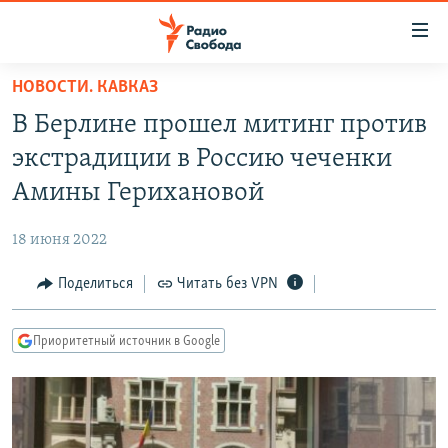
Ссылки
для
упрощенного
НОВОСТИ. КАВКАЗ
ПРОГРАММЫ
доступа
В Берлине прошел митинг против
ПОДКАСТЫ
Вернуться
экстрадиции в Россию чеченки
к
АВТОРСКИЕ ПРОЕКТЫ
Амины Герихановой
основному
ЦИТАТЫ СВОБОДЫ
содержанию
18 июня 2022
Вернутся
МНЕНИЯ
к
Поделиться
Читать без VPN
КУЛЬТУРА
главной
навигации
IDEL.РЕАЛИИ
Приоритетный источник в Google
Вернутся
КАВКАЗ.РЕАЛИИ
к
СЕВЕР.РЕАЛИИ
поиску
СИБИРЬ.РЕАЛИИ