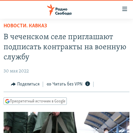
Ссылки
для
упрощенного
НОВОСТИ. КАВКАЗ
ПРОГРАММЫ
доступа
В чеченском селе приглашают
ПОДКАСТЫ
Вернуться
подписать контракты на военную
к
АВТОРСКИЕ ПРОЕКТЫ
службу
основному
ЦИТАТЫ СВОБОДЫ
содержанию
30 мая 2022
Вернутся
МНЕНИЯ
к
Поделиться
Читать без VPN
КУЛЬТУРА
главной
навигации
IDEL.РЕАЛИИ
Приоритетный источник в Google
Вернутся
КАВКАЗ.РЕАЛИИ
к
СЕВЕР.РЕАЛИИ
поиску
СИБИРЬ.РЕАЛИИ