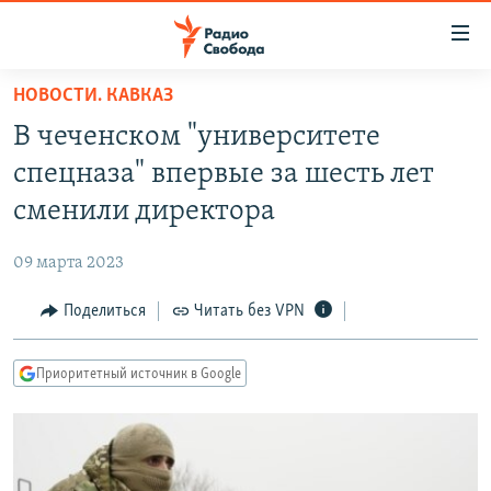
Ссылки
для
упрощенного
НОВОСТИ. КАВКАЗ
ПРОГРАММЫ
доступа
В чеченском "университете
ПОДКАСТЫ
Вернуться
спецназа" впервые за шесть лет
к
АВТОРСКИЕ ПРОЕКТЫ
сменили директора
основному
ЦИТАТЫ СВОБОДЫ
содержанию
09 марта 2023
Вернутся
МНЕНИЯ
к
Поделиться
Читать без VPN
КУЛЬТУРА
главной
навигации
IDEL.РЕАЛИИ
Приоритетный источник в Google
Вернутся
КАВКАЗ.РЕАЛИИ
к
СЕВЕР.РЕАЛИИ
поиску
СИБИРЬ.РЕАЛИИ