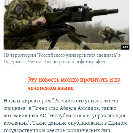
РАСПИСАНИЕ ВЕЩАНИЯ
ПОДПИШИТЕСЬ НА РАССЫЛКУ
СОЦИАЛЬНЫЕ СЕТИ
На территории "Российского университета спецназа" в
Гудермесе, Чечня. Иллюстративная фотография
Все сайты РСЕ/РС
Эту новость можно прочитать и на
чеченском языке
Новым директором "Российского университета
спецназа" в Чечне стал Абдула Ахмадов, также
возглавивший АО "Республиканская управляющая
компания". Такие данные опубликованы в Едином
государственном реестре юридических лиц.