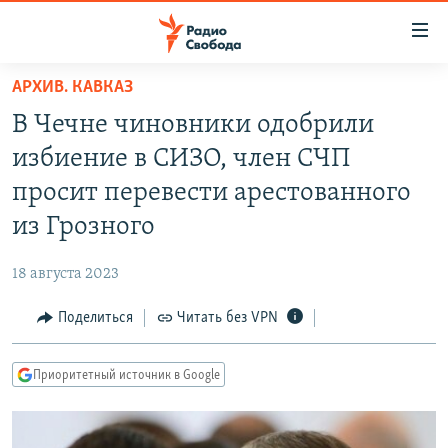
Ссылки
для
упрощенного
АРХИВ. КАВКАЗ
ПРОГРАММЫ
доступа
В Чечне чиновники одобрили
ПОДКАСТЫ
Вернуться
избиение в СИЗО, член СЧП
к
АВТОРСКИЕ ПРОЕКТЫ
просит перевести арестованного
основному
ЦИТАТЫ СВОБОДЫ
содержанию
из Грозного
Вернутся
МНЕНИЯ
к
18 августа 2023
КУЛЬТУРА
главной
Поделиться
Читать без VPN
навигации
IDEL.РЕАЛИИ
Вернутся
КАВКАЗ.РЕАЛИИ
к
Приоритетный источник в Google
СЕВЕР.РЕАЛИИ
поиску
СИБИРЬ.РЕАЛИИ