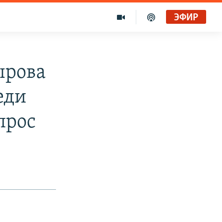
ЭФИР
ырова
еди
прос