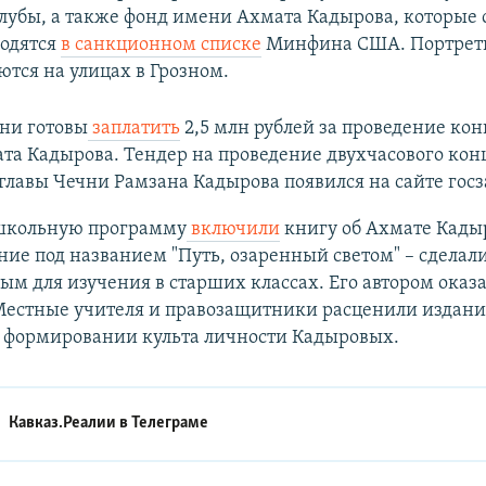
лубы, а также фонд имени Ахмата Кадырова, которые 
ходятся
в санкционном списке
Минфина США. Портрет
ются на улицах в Грозном.
ни готовы
заплатить
2,5 млн рублей за проведение конц
та Кадырова. Тендер на проведение двухчасового кон
 главы Чечни Рамзана Кадырова появился на сайте госз
 школьную программу
включили
книгу об Ахмате Кады
ие под названием "Путь, озаренный светом" – сделал
ым для изучения в старших классах. Его автором оказ
Местные учителя и правозащитники расценили издани
в формировании культа личности Кадыровых.
Кавказ.Реалии в
Телеграме