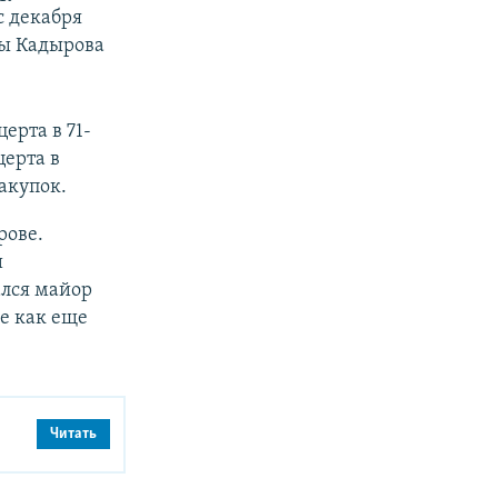
с декабря
ы Кадырова
ерта в 71-
церта в
акупок.
рове.
и
ался майор
е как еще
Читать