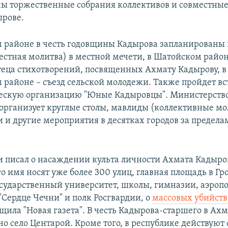
ы торжественные собрания коллективов и совместные
ырове.
 районе в честь годовщины Кадырова запланированы 
естная молитва) в местной мечети, в Шатойском район
теца стихотворений, посвященных Ахмату Кадырову, в
 районе – съезд сельской молодежи. Также пройдет вс
ескую организацию "Юные Кадыровцы". Министерство
организует круглые столы, мавлиды (коллективные мо
и и другие мероприятия в десятках городов за предела
и писал о насаждении культа личности Ахмата Кадыров
о имя носят уже более 300 улиц, главная площадь в Гр
сударственный университет, школы, гимназии, аэропо
"Сердце Чечни" и полк Росгвардии, о
массовых убийст
бщила "Новая газета". В честь Кадырова-старшего в Ах
о село Центарой. Кроме того, в республике действуют