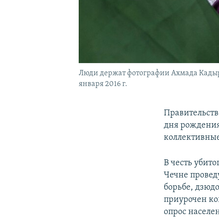
Люди держат фотографии Ахмада Кадыро
января 2016 г.
Правительств
дня рождения
коллективные
В честь убито
Чечне провед
борьбе, дзюдо
приурочен ко
опрос населе