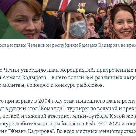
ва и главы Чеченской республики Рамзана Кадырова во время
о Чечни утвердило план мероприятий, приуроченных к
 Ахмата Кадырова – в него вошли 364 различных акци
 молитвы, соцопрос и конкурс рыболовов.
го при взрыве в 2004 году отца нынешнего главы респ
ут круглый стол "Команда", турниры по вольной и гре
, легкой и тяжелой атлетике, мини-футболу. К этой же 
нкурс любительского рыболовства Fish-Fest-2022 и со
ния "Жизнь Кадырова". Во всех местных министерства