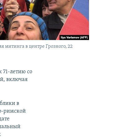
 митинга в центре Грозного, 22
 71-летию со
й, включая
ублики в
ко-римской
дате
циальный
х