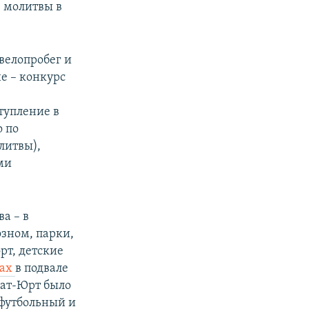
 молитвы в
велопробег и
е – конкурс
тупление в
 по
литвы),
ми
а – в
озном, парки,
рт, детские
вах
в подвале
мат-Юрт было
 футбольный и