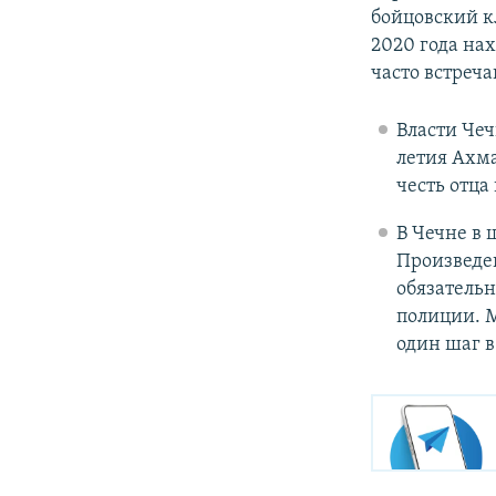
бойцовский к
2020 года на
часто встреча
Власти Чеч
летия Ахма
честь отца
В Чечне в
Произведен
обязательн
полиции. 
один шаг 