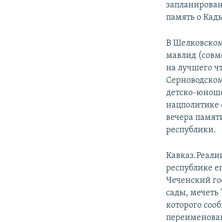
запланирован
память о Кад
В Шелковском
мавлид (совм
на лучшего ч
Серноводском
детско-юнош
нацполитике 
вечера памят
республики.
Кавказ.Реали
республике ег
Чеченский го
сады, мечеть 
которого соо
переименован