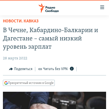
Ссылки
для
упрощенного
НОВОСТИ. КАВКАЗ
ПРОГРАММЫ
доступа
В Чечне, Кабардино-Балкарии и
ПОДКАСТЫ
Вернуться
Дагестане – самый низкий
к
АВТОРСКИЕ ПРОЕКТЫ
уровень зарплат
основному
ЦИТАТЫ СВОБОДЫ
содержанию
28 марта 2022
Вернутся
МНЕНИЯ
к
Поделиться
Читать без VPN
КУЛЬТУРА
главной
навигации
IDEL.РЕАЛИИ
Приоритетный источник в Google
Вернутся
КАВКАЗ.РЕАЛИИ
к
СЕВЕР.РЕАЛИИ
поиску
СИБИРЬ.РЕАЛИИ