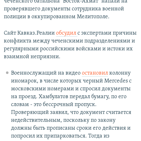
чеченского батальона "Восток-Ахмат" напали на
проверявшего документы сотрудника военной
полиции в оккупированном Мелитополе.
Сайт Кавказ.Реалии
обсудил
с экспертами причины
конфликта между чеченскими подразделениями и
регулярными российскими войсками и истоки их
взаимной неприязни.
Военнослужащий на видео
остановил
колонну
иномарок, в числе которых черный Mercedes с
московскими номерами и спросил документы
на проезд. Хамбулатов передал бумагу, по его
словам - это бессрочный пропуск.
Проверяющий заявил, что документ считается
недействительным, поскольку по закону
должны быть прописаны сроки его действия и
попросил их припарковаться. Тогда из