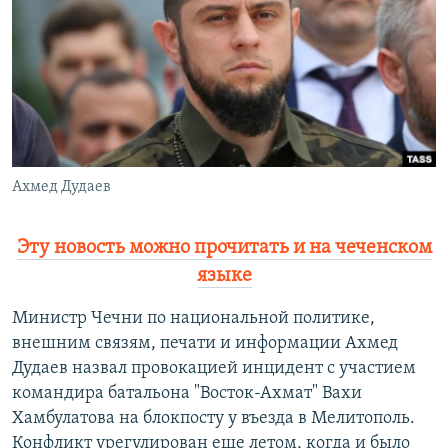
РАСПИСАНИЕ ВЕЩАНИЯ
ПОДПИШИТЕСЬ НА РАССЫЛКУ
СОЦИАЛЬНЫЕ СЕТИ
Ахмед Дудаев
Все сайты РСЕ/РС
Эту новость можно прочитать и на чеченском
языке
Министр Чечни по национальной политике,
внешним связям, печати и информации Ахмед
Дудаев назвал провокацией инцидент с участием
командира батальона "Восток-Ахмат" Вахи
Хамбулатова на блокпосту у въезда в Мелитополь.
Конфликт урегулирован еще летом, когда и было