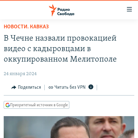
Ссылки
для
упрощенного
НОВОСТИ. КАВКАЗ
ПРОГРАММЫ
доступа
В Чечне назвали провокацией
ПОДКАСТЫ
Вернуться
видео с кадыровцами в
к
АВТОРСКИЕ ПРОЕКТЫ
оккупированном Мелитополе
основному
ЦИТАТЫ СВОБОДЫ
содержанию
24 января 2024
Вернутся
МНЕНИЯ
к
Поделиться
Читать без VPN
КУЛЬТУРА
главной
навигации
IDEL.РЕАЛИИ
Приоритетный источник в Google
Вернутся
КАВКАЗ.РЕАЛИИ
к
СЕВЕР.РЕАЛИИ
поиску
СИБИРЬ.РЕАЛИИ