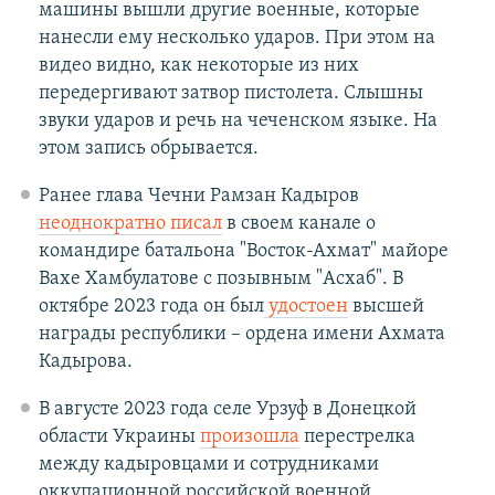
машины вышли другие военные, которые
нанесли ему несколько ударов. При этом на
видео видно, как некоторые из них
передергивают затвор пистолета. Слышны
звуки ударов и речь на чеченском языке. На
этом запись обрывается.
Ранее глава Чечни Рамзан Кадыров
неоднократно
писал
в своем канале о
командире батальона "Восток-Ахмат" майоре
Вахе Хамбулатове с позывным "Асхаб". В
октябре 2023 года он был
удостоен
высшей
награды республики – ордена имени Ахмата
Кадырова.
В августе 2023 года селе Урзуф в Донецкой
области Украины
произошла
перестрелка
между кадыровцами и сотрудниками
оккупационной российской военной