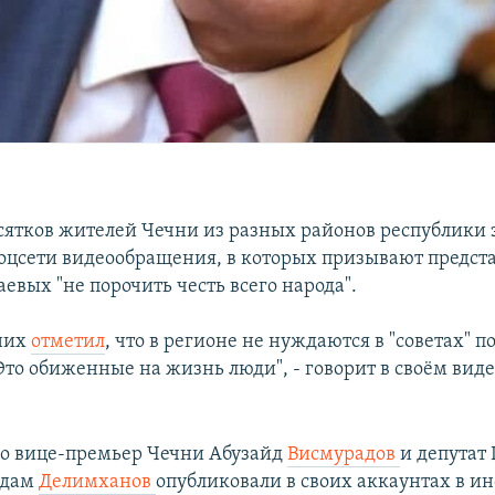
сятков жителей Чечни из разных районов республики 
оцсети видеообращения, в которых призывают предст
евых "не порочить честь всего народа".
 них
отметил
, что в регионе не нуждаются в "советах"
"Это обиженные на жизнь люди", - говорит в своём ви
о вице-премьер Чечни Абузайд
Висмурадов
и депутат
Адам
Делимханов
опубликовали в своих аккаунтах в и