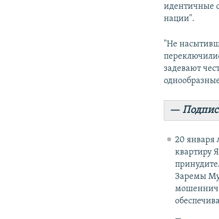
идентичные с
нации".
"Не насытивш
переключилис
задевают чест
однообразные
— Подпис
20 января
квартиру 
принудител
Заремы Мус
мошенничес
обеспечива