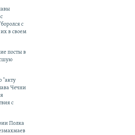
лавы
с
"боролся с
их в своем
ие посты в
ысшую
 "акту
лава Чечни
ля
твия с
рии Полка
езмахмаев