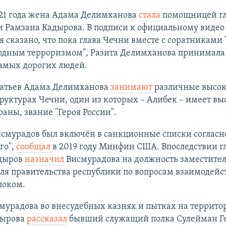
021 года жена Адама Делимханова
стала
помощницей г
 Рамзана Кадырова. В подписи к официальному видео 
 сказано, что пока глава Чечни вместе с соратниками 
дным терроризмом", Разита Делимханова принимала 
самых дорогих людей.
ратьев Адама Делимханова
занимают
различные высок
руктурах Чечни, один из которых – Алибек – имеет в
раны, звание "Героя России".
смурадов был включён в санкционные списки согласно
го",
сообщал
в 2019 году Минфин США. Впоследствии г
дыров
назначил
Висмурадова на должность заместите
ля правительства республики по вопросам взаимодейс
локом.
мурадова во внесудебных казнях и пытках на террито
дырова
рассказал
бывший служащий полка Сулейман Г