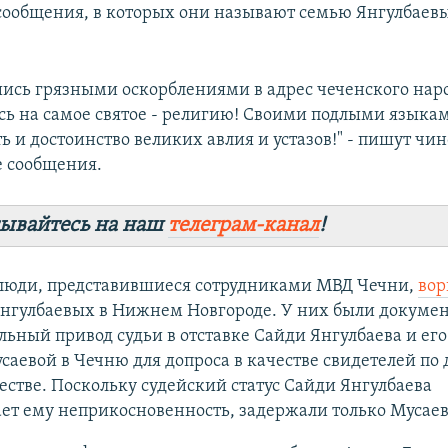
ообщения, в которых они называют семью Янгулбаев
ись грязными оскорблениями в адрес чеченского наро
ь на самое святое - религию! Своими подлыми языка
ь и достоинство великих авлия и устазов!" - пишут чи
 сообщения.
ывайтесь на наш
телеграм-канал
!
 люди, представившиеся сотрудниками МВД Чечни,
вор
Янгулбаевых в Нижнем Новгороде. У них были докуме
ьный привод судьи в отставке Сайди Янгулбаева и ег
аевой в Чечню для допроса в качестве свидетелей по 
тве. Поскольку судейский статус Сайди Янгулбаева
ет ему неприкосновенность, задержали только Мусаев