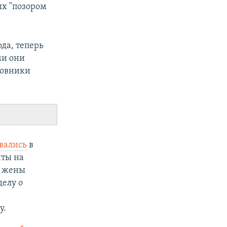
ых "позором
да, теперь
ми они
новники
вались
в
нты на
о жены
делу о
у.