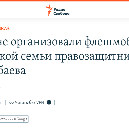
ВКАЗ
не организовали флешмоб
кой семьи правозащитн
баева
2
ся
Читать без VPN
сточник в Google