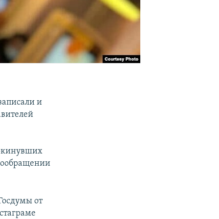
записали и
авителей
 покинувших
деообращении
 Госдумы от
нстаграме