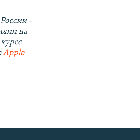
России –
алии на
 курсе
в
Apple