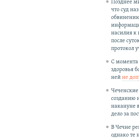
Позднее м
что суд на
обвинению
информаци
насилия к
после суто
протокол у
С момента
здоровья 
ней
не доп
Чеченские
созданию 
накануне 
дело за пос
В Чечне р
однако те 