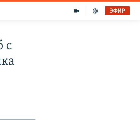
ЭФИР
 с
ика