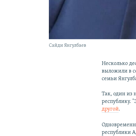
Сайди Янгулбаев
Несколько де
выложили в с
семьи Янгулба
Так, один из
республику. 
другой
.
Одновременн
республики 