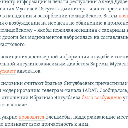
инистр информации и печати республики Ахмед Дуда
значил Мусаевой 15 суток административного ареста п
 в нападении и оскорблении полицейского. Затем
поя
я о возбуждении на нее дела по обвинению в примен
 полицейскому – якобы пожилая женщина с сахарным 
к дороги без медикаментов набросилась на составлявш
часткового.
 похищения достоверной информации о судьбе и сост
больной инсулинозависимым диабетом Заремы Мусаев
ускают
адвокатов.
 силовики считают братьев Янгулбаевых причастными
и модерированию телеграм-канала 1ADAT. Сообщалось,
в отношении Ибрагима Янгулбаева
было возбуждено
уг
ты в канале.
егулярно
проводятся
флешмобы, поддерживающие местн
не признают свою причастность к ним.