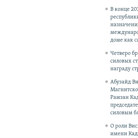
В конце 2
республики
назначения
междунаро
доме как 
Четверо б
силовых ст
награду ст
Абузайд Ви
Магнитско
Рамзан Ка
председате
силовым б
О роли Вис
имени Ка