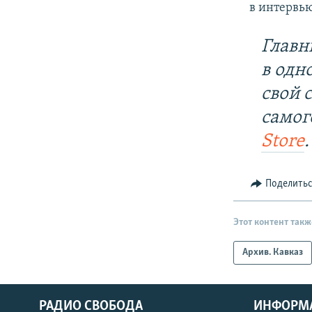
в интервью
Главн
в одн
свой 
самог
Store
.
Поделить
Этот контент такж
Архив. Кавказ
РАДИО СВОБОДА
ИНФОРМ