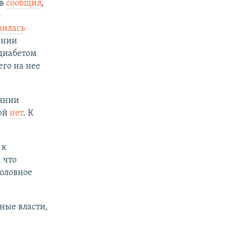
ев
сообщил
,
о
вилась
ении
диабетом
его на нее
оянии
ой
нет
. К
 к
 что
оловное
ые власти,