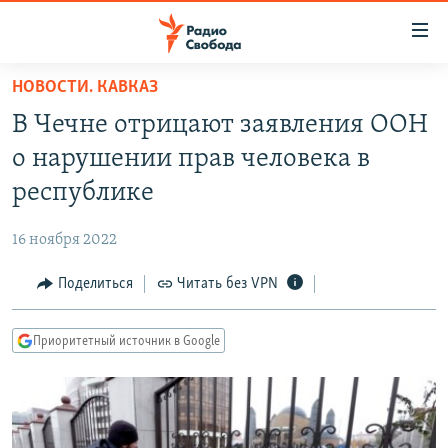
Ссылки
для
упрощенного
НОВОСТИ. КАВКАЗ
ПРОГРАММЫ
доступа
В Чечне отрицают заявления ООН
ПОДКАСТЫ
Вернуться
о нарушении прав человека в
к
АВТОРСКИЕ ПРОЕКТЫ
республике
основному
ЦИТАТЫ СВОБОДЫ
содержанию
16 ноября 2022
Вернутся
МНЕНИЯ
к
Поделиться
Читать без VPN
КУЛЬТУРА
главной
навигации
IDEL.РЕАЛИИ
Приоритетный источник в Google
Вернутся
КАВКАЗ.РЕАЛИИ
к
СЕВЕР.РЕАЛИИ
поиску
СИБИРЬ.РЕАЛИИ