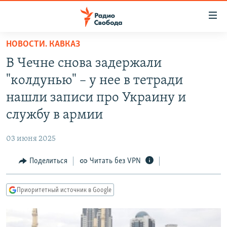
Ссылки
для
упрощенного
НОВОСТИ. КАВКАЗ
ПРОГРАММЫ
доступа
В Чечне снова задержали
ПОДКАСТЫ
Вернуться
"колдунью" – у нее в тетради
к
АВТОРСКИЕ ПРОЕКТЫ
нашли записи про Украину и
основному
ЦИТАТЫ СВОБОДЫ
содержанию
службу в армии
Вернутся
МНЕНИЯ
к
03 июня 2025
КУЛЬТУРА
главной
Поделиться
Читать без VPN
навигации
IDEL.РЕАЛИИ
Вернутся
КАВКАЗ.РЕАЛИИ
к
Приоритетный источник в Google
СЕВЕР.РЕАЛИИ
поиску
СИБИРЬ.РЕАЛИИ