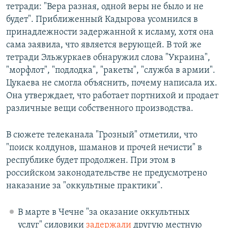
тетради: "Вера разная, одной веры не было и не
будет". Приближенный Кадырова усомнился в
принадлежности задержанной к исламу, хотя она
сама заявила, что является верующей. В той же
тетради Эльжуркаев обнаружил слова "Украина",
"морфлот", "подлодка", "ракеты", "служба в армии".
Цукаева не смогла объяснить, почему написала их.
Она утверждает, что работает портнихой и продает
различные вещи собственного производства.
В сюжете телеканала "Грозный" отметили, что
"поиск колдунов, шаманов и прочей нечисти" в
республике будет продолжен. При этом в
российском законодательстве не предусмотрено
наказание за "оккультные практики".
В марте в Чечне "за оказание оккультных
услуг" силовики
задержали
другую местную