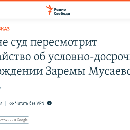
ВКАЗ
не суд пересмотрит
айство об условно-досро
ождении Заремы Мусаев
4
ся
Читать без VPN
сточник в Google