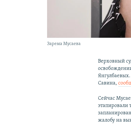
Зарема Мусаева
Верховный су
освобождении
Янгулбаевых.
Савина,
сооб
Сейчас Мусае
этапировали 
запланирован
жалобу на в