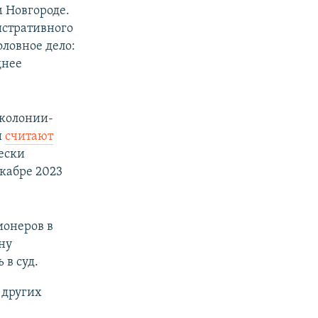
м Новгороде.
истративного
оловное дело:
днее
 колонии-
и
считают
ески
кабре 2023
.
ионеров в
ну
в суд.
 других