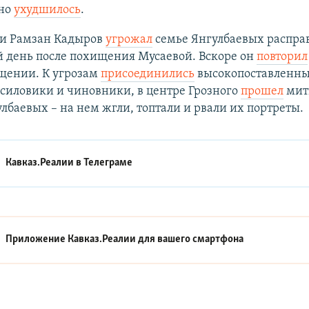
но
ухудшилось
.
ни Рамзан Кадыров
угрожал
семье Янгулбаевых распра
 день после похищения Мусаевой. Вскоре он
повторил
щении. К угрозам
присоединились
высокопоставленн
силовики и чиновники, в центре Грозного
прошел
мит
лбаевых – на нем жгли, топтали и рвали их портреты.
Кавказ.Реалии в
Телеграме
Приложение Кавказ.Реалии для вашего смартфона