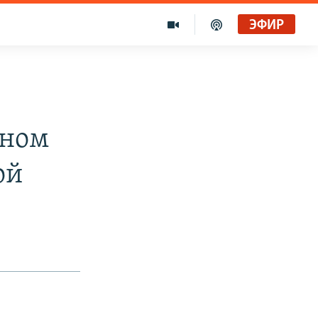
ЭФИР
чном
ой