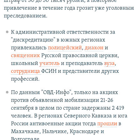
штраф от 30 до 50 тысяч рублей, а повторное
привлечение в течение года грозит уже уголовным
преследованием.
К административной ответственности за
"дискредитацию" в южных регионах
привлекались
полицейский
,
диакон
и
священник
Русской православной церкви,
школьный
учитель
и преподаватель
вуза
,
сотрудница
ФСИН и представители других
профессий.
По данным "ОВД-Инфо", только на акциях
против объявленной мобилизации 21-26
сентября в целом по стране задержаны 2 419
человек. В регионах Северного Кавказа и юга
России антивоенные акции тогда
прошли
в
Махачкале, Нальчике, Краснодаре и
Волгограде.