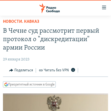
Ссылки
для
упрощенного
НОВОСТИ. КАВКАЗ
ПРОГРАММЫ
доступа
В Чечне суд рассмотрит первый
ПОДКАСТЫ
Вернуться
протокол о "дискредитации"
к
АВТОРСКИЕ ПРОЕКТЫ
армии России
основному
ЦИТАТЫ СВОБОДЫ
содержанию
29 января 2023
Вернутся
МНЕНИЯ
к
Поделиться
Читать без VPN
КУЛЬТУРА
главной
навигации
IDEL.РЕАЛИИ
Приоритетный источник в Google
Вернутся
КАВКАЗ.РЕАЛИИ
к
СЕВЕР.РЕАЛИИ
поиску
СИБИРЬ.РЕАЛИИ