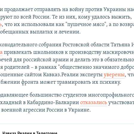
и продолжает отправлять на войну против Украины н
руют по всей России. Те из них, кому удалось выжить,
ь
, что их использовали как "пушечное мясо", а по воз
 обещанных выплатах и лечении.
конодательного собрания Ростовской области Татьяна
а
привлекать школьников к производству маскировочн
ечей для российской армии и делать это в обязательн
ия родителей – в рамках "общественно значимого добр
рошенные сайтом Кавказ.Реалии эксперты
уверены
, ч
абжении фронта может травмировать их психику.
подавляющее большинство студентов многопрофильног
охладный в Кабардино-Балкарии
отказались
участвоват
военной агрессии России в Украине.
Кавказ.Реалии в
Телеграме