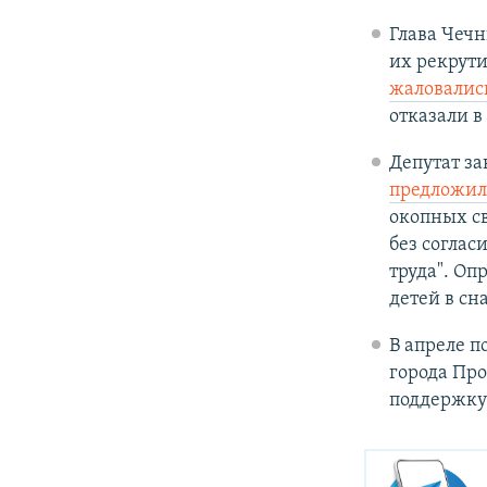
Глава Чечн
их рекрути
жаловалис
отказали в
Депутат за
предложил
окопных св
без соглас
труда". Оп
детей в сн
В апреле 
города Пр
поддержку 