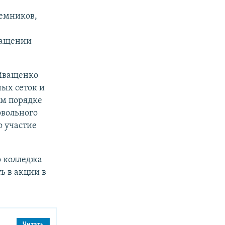
аемников,
вращении
 Иващенко
ых сеток и
ом порядке
овольного
то участие
о колледжа
ь в акции в
Читать