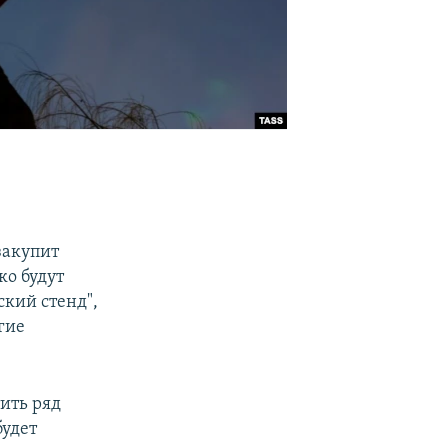
закупит
ко будут
кий стенд",
гие
ить ряд
будет