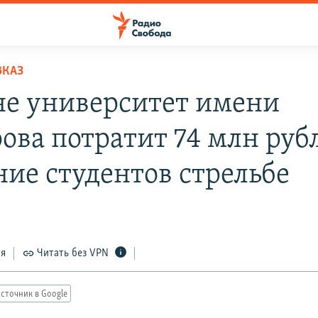
ВКАЗ
не университет имени
ова потратит 74 млн руб
ние студентов стрельбе
ся
Читать без VPN
сточник в Google