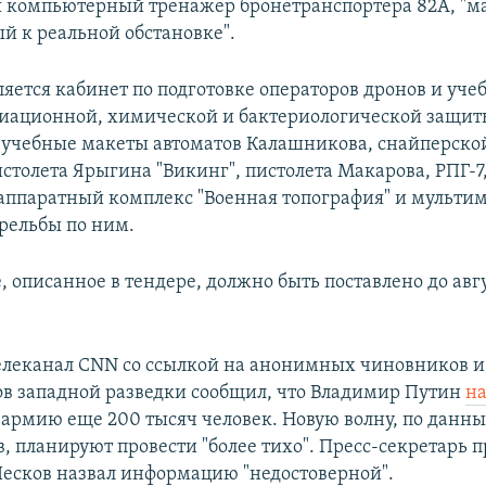
я компьютерный тренажер бронетранспортера 82А, "
 к реальной обстановке".
яется кабинет по подготовке операторов дронов и уч
иационной, химической и бактериологической защит
 учебные макеты автоматов Калашникова, снайперско
столета Ярыгина "Викинг", пистолета Макарова, РПГ-7
ппаратный комплекс "Военная топография" и мульт
трельбы по ним.
 описанное в тендере, должно быть поставлено до авг
телеканал CNN со ссылкой на анонимных чиновников и
ов западной разведки сообщил, что Владимир Путин
н
 армию еще 200 тысяч человек. Новую волну, по данн
, планируют провести "более тихо". Пресс-секретарь 
есков назвал информацию "недостоверной".