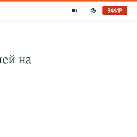
ЭФИР
лей на