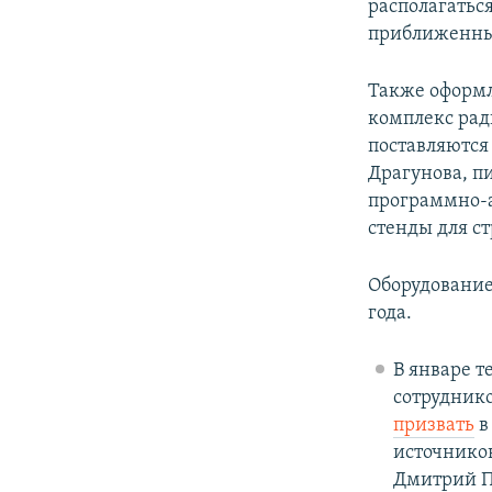
располагатьс
приближенный
Также оформл
комплекс рад
поставляются
Драгунова, пи
программно-а
стенды для с
Оборудование,
года.
В январе 
сотрудник
призвать
в
источников
Дмитрий П