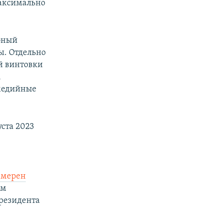
максимально
ебный
ы. Отдельно
й винтовки
,
имедийные
уста 2023
амерен
ым
президента