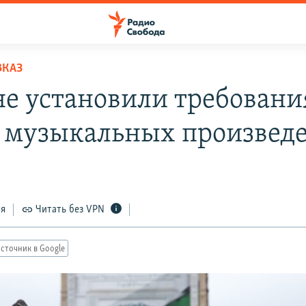
ВКАЗ
не установили требовани
 музыкальных произвед
ся
Читать без VPN
сточник в Google