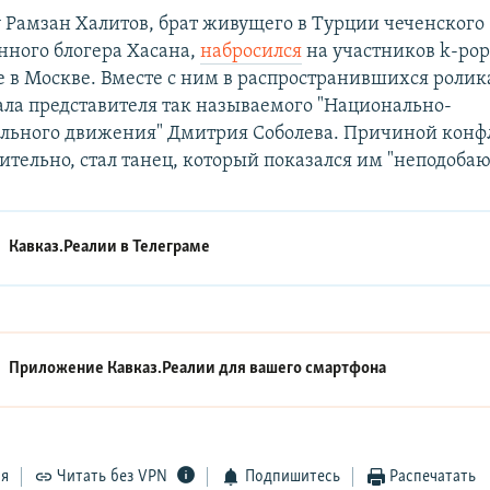
у Рамзан Халитов, брат живущего в Турции чеченского
нного блогера Хасана,
набросился
на участников k-po
fe в Москве. Вместе с ним в распространившихся роли
ала представителя так называемого "Национально-
ельного движения" Дмитрия Соболева. Причиной конф
тельно, стал танец, который показался им "неподоба
Кавказ.Реалии в
Телеграме
Приложение Кавказ.Реалии для вашего смартфона
ся
Читать без VPN
Подпишитесь
Распечатать