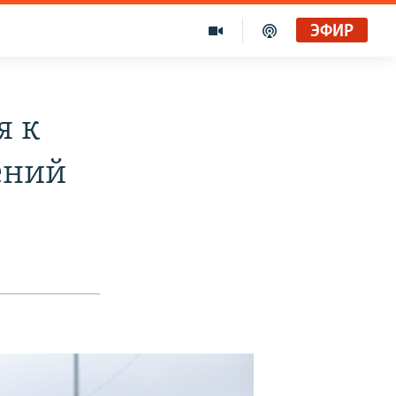
ЭФИР
я к
ений