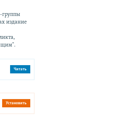
p-группы
ках издание
ликта,
ющим".
Читать
Установить