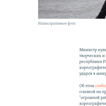
Иллюстративное фото
Министр куль
творческих и
республики Р
хореографиче
ударов в мину
Об этом
сооб
ссылкой на п
"огромной ра
хореографиче