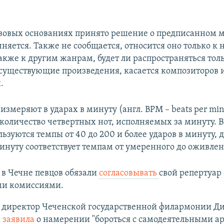
вовых основаниях принято решение о предписанном 
чняется. Также не сообщается, относится оно только к
акже к другим жанрам, будет ли распространяться тол
 существующие произведения, касается композиторов 
.
змеряют в ударах в минуту (англ. BPM – beats per min
 количество четвертных нот, исполняемых за минуту. 
ьзуются темпы от 40 до 200 и более ударов в минуту, 
минуту соответствует темпам от умеренного до оживлен
у в Чечне певцов обязали
согласовывать
свой репертуар 
и комиссиями.
у директор Чеченской государственной филармонии Д
а
заявила
о намерении "бороться с самодеятельными а