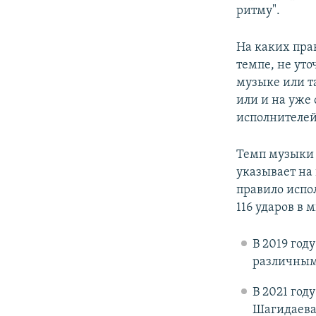
ритму".
На каких пра
темпе, не уто
музыке или т
или и на уже
исполнителей
Темп музыки и
указывает на
правило испол
116 ударов в 
В 2019 год
различным
В 2021 год
Шагидаев