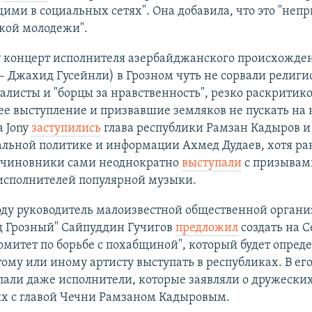
ми в социальных сетях". Она добавила, что это "неп
кой молодежи".
у концерт исполнителя азербайджанского происхожден
 – Джахид Гусейнли) в Грозном чуть не сорвали религ
листы и "борцы за нравственность", резко раскритик
е выступление и призвавшие земляков не пускать на 
а Jony
заступились
глава республики Рамзан Кадыров 
альной политике и информации Ахмед Дудаев, хотя ра
 чиновники сами неоднократно
выступали
с призывам
исполнителей популярной музыки.
оду руководитель малоизвестной общественной орган
д Грозный" Сайпуддин Гучигов
предложил
создать на 
омитет по борьбе с похабщиной", который будет опреде
ому или иному артисту выступать в республиках. В ег
пали даже исполнители, которые заявляли о дружески
х с главой Чечни Рамзаном Кадыровым.