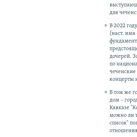
выступающи
для чеченс
В 2022 год
(наст. имя
фундамента
предстояще
дочерей. З
по национ
чеченские
концерты 
В том же г
дом – горо
Кавказе "К
можно ли т
список" по
отношения