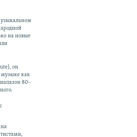
музыкальном
 народной
ько на новые
или
ute), он
В музыке как
диапазон 80–
ного.
с
ина
ртистами,