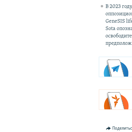
В 2023 год
оппозицио
GeneSIS li
Sota опозн
освободит
предположи
Поделить