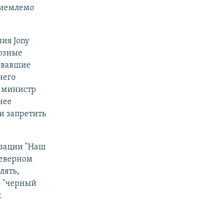
риемлемо
ия Jony
иозные
овавшие
него
и министр
нее
и запретить
изации "Наш
Северном
лять,
о "черный
х