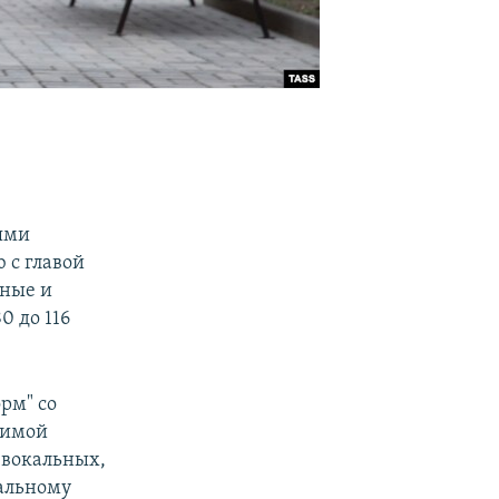
ями
 с главой
ьные и
0 до 116
рм" со
димой
 вокальных,
альному