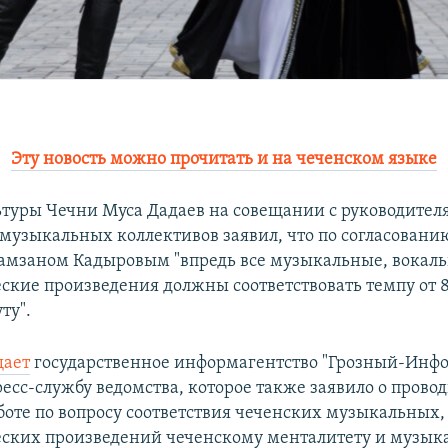
Эту новость можно прочитать и на чеченском языке
туры Чечни Муса Дадаев на совещании с руководител
 музыкальных коллективов заявил, что по согласованию
амзаном Кадыровым "впредь все музыкальные, вокал
ские произведения должны соответствовать темпу от 8
ту".
щает
государственное информагентство "Грозный-Инфо
ресс-службу ведомства, которое также заявило о прово
боте по вопросу соответствия чеченских музыкальных,
ских произведений чеченскому менталитету и музык