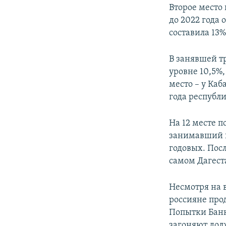
Второе место 
до 2022 года 
составила 13
В занявшей т
уровне 10,5%,
место – у Каб
года республ
На 12 месте п
занимавший по
годовых. Посл
самом Дагест
Несмотря на 
россияне про
Попытки Банк
загоняют дол