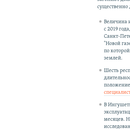
существенно 
Величина 
с 2019 год
Санкт-Пете
"Новой газ
по которо
землей.
Шесть респ
длительнос
положение 
специалис
В Ингушет
эксплуатац
месяцев. Н
исследован