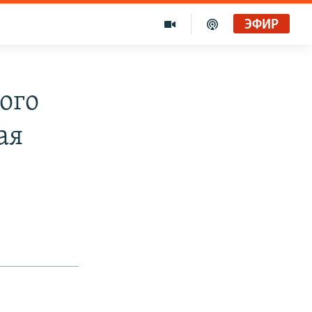
ЭФИР
ого
ая