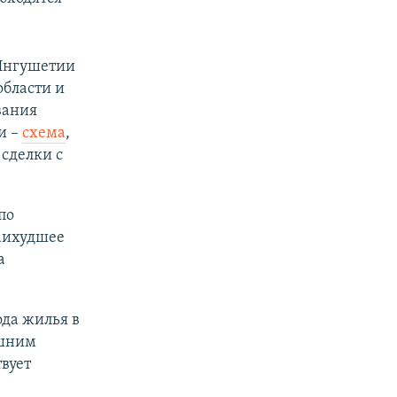
Ингушетии
области и
вания
и –
схема
,
сделки с
по
Наихудшее
а
да жилья в
ишним
твует