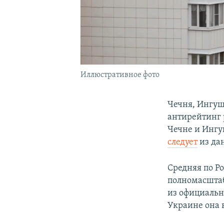
Иллюстративное фото
Чечня, Ингуш
антирейтинг р
Чечне и Ингу
следует
из да
Средняя по Ро
полномасштаб
из официально
Украине она 