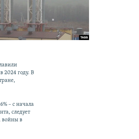
главили
 2024 году. В
тране,
,6% – с начала
та, следует
а войны в