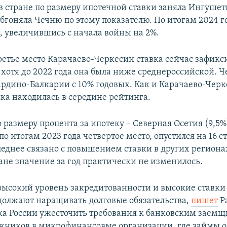
в стране по размеру ипотечной ставки заняла Ингушет
обгоняла Чечню по этому показателю. По итогам 2024 г
%, увеличившись с начала войны на 2%.
ретье место Карачаево-Черкесии ставка сейчас зафикс
 хотя до 2022 года она была ниже среднероссийской. Ч
ардино-Балкарии с 10% годовых. Как и Карачаево-Черк
ика находилась в середине рейтинга.
о размеру процента за ипотеку – Северная Осетия (9,5%)
 итогам 2023 года четвертое место, опустился на 16 ст
еднее связано с повышением ставки в других регионах
ане значение за год практически не изменилось.
высокий уровень закредитованности и высокие ставки
должают наращивать долговые обязательства,
пишет
Р
а России ужесточить требования к банковским заем
жников в микрофинансовые организации, где займы о