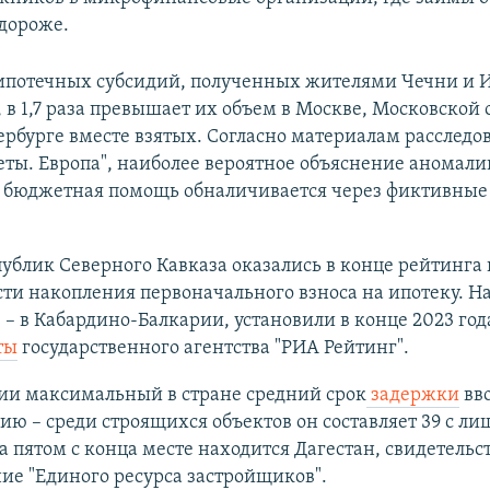
дороже.
ипотечных субсидий, полученных жителями Чечни и 
а, в 1,7 раза превышает их объем в Москве, Московской 
рбурге вместе взятых. Согласно материалам расследо
еты. Европа", наиболее вероятное объяснение аномали
й бюджетная помощь обналичивается через фиктивные 
ублик Северного Кавказа оказались в конце рейтинга 
ти накопления первоначального взноса на ипотеку. 
– в Кабардино-Балкарии, установили в конце 2023 год
ты
государственного агентства "РИА Рейтинг".
ии максимальный в стране средний срок
задержки
вво
ию – среди строящихся объектов он составляет 39 с л
а пятом с конца месте находится Дагестан, свидетельс
ие "Единого ресурса застройщиков".