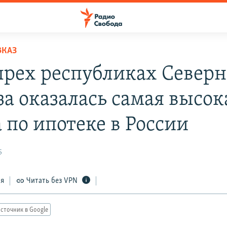
ВКАЗ
ырех республиках Северн
за оказалась самая высок
 по ипотеке в России
5
ся
Читать без VPN
сточник в Google