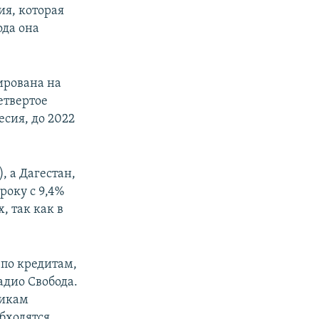
ия, которая
ода она
ирована на
етвертое
есия, до 2022
, а Дагестан,
року с 9,4%
, так как в
 по кредитам,
адио Свобода.
щикам
бходятся