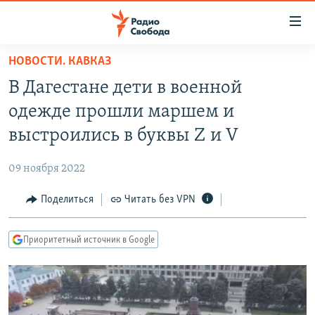
Ссылки
для
упрощенного
НОВОСТИ. КАВКАЗ
ПРОГРАММЫ
доступа
В Дагестане дети в военной
ПОДКАСТЫ
Вернуться
одежде прошли маршем и
к
АВТОРСКИЕ ПРОЕКТЫ
выстроились в буквы Z и V
основному
ЦИТАТЫ СВОБОДЫ
содержанию
09 ноября 2022
Вернутся
МНЕНИЯ
к
Поделиться
Читать без VPN
КУЛЬТУРА
главной
навигации
IDEL.РЕАЛИИ
Приоритетный источник в Google
Вернутся
КАВКАЗ.РЕАЛИИ
к
СЕВЕР.РЕАЛИИ
поиску
СИБИРЬ.РЕАЛИИ