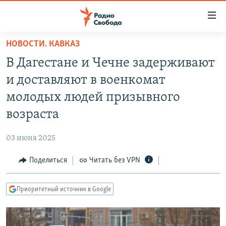
Ссылки
для
упрощенного
НОВОСТИ. КАВКАЗ
ПРОГРАММЫ
доступа
В Дагестане и Чечне задерживают
ПОДКАСТЫ
Вернуться
и доставляют в военкомат
к
АВТОРСКИЕ ПРОЕКТЫ
молодых людей призывного
основному
ЦИТАТЫ СВОБОДЫ
содержанию
возраста
Вернутся
МНЕНИЯ
к
03 июня 2025
КУЛЬТУРА
главной
Поделиться
Читать без VPN
навигации
IDEL.РЕАЛИИ
Вернутся
КАВКАЗ.РЕАЛИИ
к
Приоритетный источник в Google
СЕВЕР.РЕАЛИИ
поиску
СИБИРЬ.РЕАЛИИ