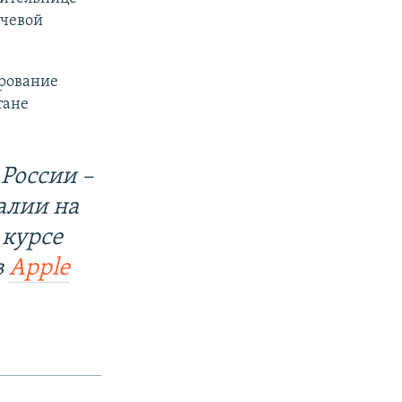
учевой
ирование
тане
России –
алии на
 курсе
в
Apple