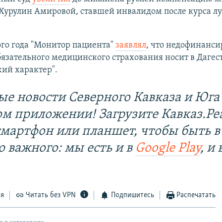
Хурулин Амировой, ставшей инвалидом после курса л
ого года "Монитор пациента"
заявлял
, что недофинанс
язательного медицинского страхования носит в Дагес
ий характер".
ые новости Северного Кавказа и Юга 
ом приложении! Загрузите Кавказ.Ре
смартфон или планшет, чтобы быть в
о важного: мы есть и в
Google Play
, и 
ся
Читать без VPN
Подпишитесь
Распечатать