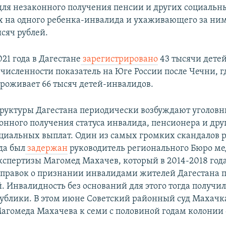
 для незаконного получения пенсии и других социальн
 на одного ребенка-инвалида и ухаживающего за ним
сяч рублей.
021 года в Дагестане
зарегистрировано
43 тысячи дете
 численности показатель на Юге России после Чечни, г
роживает 66 тысяч детей-инвалидов.
руктуры Дагестана периодически возбуждают уголовн
онного получения статуса инвалида, пенсионера и дру
циальных выплат. Один из самых громких скандалов р
гда был
задержан
руководитель регионального Бюро ме
кспертизы Магомед Махачев, который в 2014-2018 год
правок о признании инвалидами жителей Дагестана п
. Инвалидность без оснований для этого тогда получи
ублики. В этом июне Советский районный суд Махач
агомеда Махачева к семи с половиной годам колонии 