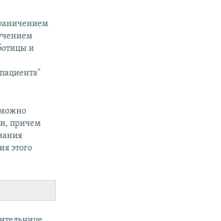
ограничением
лучением
ботицы и
 пациента"
 можно
ти, причем
вания
ия этого
ительнице