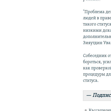
"Проблема де
людей в прав
такого стату
низкими дохо
дополнительн
Зияутдин Ува
Собеседник о
бороться, ус
как проверко
процедуры дл
статуса.
— Подпис
Кассацион