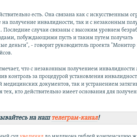
йствительно есть. Она связана как с искусственным 
е на получение инвалидности, так и с незаконным по
са. Последние случаи связаны с высоким уровнем безра
дами, побуждающими пусть и таким путем получать
ые деньги", - говорит руководитель проекта "Монитор
йсов.
тмечает, что с незаконным получением инвалидности
илив контроль за процедурой установления инвалиднос
й медицинских документов, так и устранением затяги
я тех, кто действительно имеет основания для получен
ывайтесь на наш
телеграм-канал
!
ный суд
увеличил
до миллиона рублей компенсацию ж