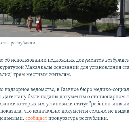
ьства республики
ло об использовании подложных документов возбужден
куратурой Махачкалы оснований для установления ста
алид" трем местным жителям.
ло надзорное ведомство, в Главное бюро медико-социа
о Дагестану были поданы документы о стационарном 
овании которых им установили статус "ребенок-инвали
 показала, что изначально документы семьям не выдав
дельными,
сообщает
прокуратура республики.