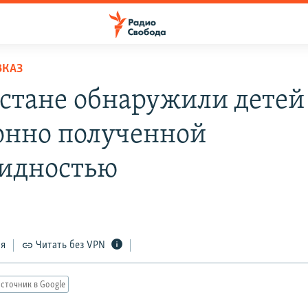
ВКАЗ
естане обнаружили детей
онно полученной
идностью
ся
Читать без VPN
сточник в Google