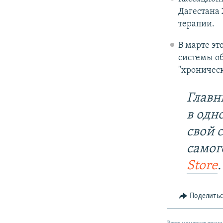
Дагестана 
терапии.
В марте эт
системы об
"хроническ
Главн
в одн
свой 
самог
Store
.
Поделить