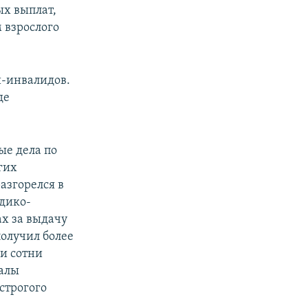
ых выплат,
 взрослого
й-инвалидов.
де
ые дела по
гих
азгорелся в
дико-
ах за выдачу
олучил более
ли сотни
калы
строгого