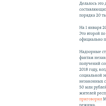
Делалось это
составляющих
порядка 20 ты
На 1 января 2
Это второй по
официально п
Надзорные ст
фактам незак
получений со
2018 году, ко
социальной э
незаконных с
50 млн рублей
жителей респ
приговорил
М
режима.