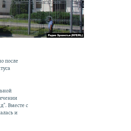
о после
туса
льной
лечении
д". Вместе с
алась и