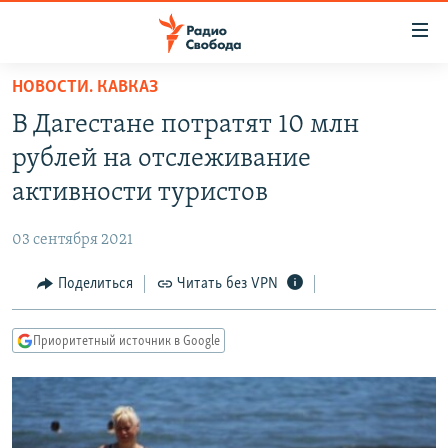
Ссылки
для
упрощенного
НОВОСТИ. КАВКАЗ
ПРОГРАММЫ
доступа
В Дагестане потратят 10 млн
ПОДКАСТЫ
Вернуться
рублей на отслеживание
к
АВТОРСКИЕ ПРОЕКТЫ
активности туристов
основному
ЦИТАТЫ СВОБОДЫ
содержанию
03 сентября 2021
Вернутся
МНЕНИЯ
к
Поделиться
Читать без VPN
КУЛЬТУРА
главной
навигации
IDEL.РЕАЛИИ
Приоритетный источник в Google
Вернутся
КАВКАЗ.РЕАЛИИ
к
СЕВЕР.РЕАЛИИ
поиску
СИБИРЬ.РЕАЛИИ