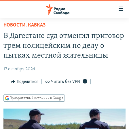
Ссылки
для
упрощенного
НОВОСТИ. КАВКАЗ
ПРОГРАММЫ
доступа
В Дагестане суд отменил приговор
ПОДКАСТЫ
Вернуться
трем полицейским по делу о
к
АВТОРСКИЕ ПРОЕКТЫ
пытках местной жительницы
основному
ЦИТАТЫ СВОБОДЫ
содержанию
17 октября 2024
Вернутся
МНЕНИЯ
к
Поделиться
Читать без VPN
КУЛЬТУРА
главной
навигации
IDEL.РЕАЛИИ
Приоритетный источник в Google
Вернутся
КАВКАЗ.РЕАЛИИ
к
СЕВЕР.РЕАЛИИ
поиску
СИБИРЬ.РЕАЛИИ