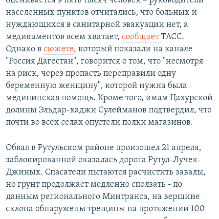
оценивается в пять тысяч человек – руководители
населенных пунктов отчитались, что больных и
нуждающихся в санитарной эвакуации нет, а
медикаментов всем хватает,
сообщает
ТАСС.
Однако в
сюжете
, который показали на канале
"Россия Дагестан", говорится о том, что "несмотря
на риск, через пропасть переправили одну
беременную женщину", которой нужна была
медицинская помощь. Кроме того, имам Цахурской
долины Эльдар-хаджи Сулейманов подтвердил, что
почти во всех селах опустели полки магазинов.
Обвал в Рутульском районе произошел 21 апреля,
заблокированной оказалась дорога Рутул-Лучек-
Джиных. Спасатели пытаются расчистить завалы,
но грунт продолжает медленно сползать - по
данным регионального Минтранса, на вершине
склона обнаружены трещины на протяжении 100