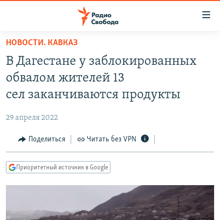
Ссылки
для
упрощенного
НОВОСТИ. КАВКАЗ
ПРОГРАММЫ
доступа
В Дагестане у заблокированных
ПОДКАСТЫ
Вернуться
обвалом жителей 13
к
АВТОРСКИЕ ПРОЕКТЫ
сел заканчиваются продукты
основному
ЦИТАТЫ СВОБОДЫ
содержанию
29 апреля 2022
Вернутся
МНЕНИЯ
к
Поделиться
Читать без VPN
КУЛЬТУРА
главной
навигации
IDEL.РЕАЛИИ
Приоритетный источник в Google
Вернутся
КАВКАЗ.РЕАЛИИ
к
СЕВЕР.РЕАЛИИ
поиску
СИБИРЬ.РЕАЛИИ