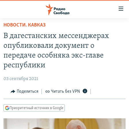
Ссылки
для
упрощенного
НОВОСТИ. КАВКАЗ
ПРОГРАММЫ
доступа
В дагестанских мессенджерах
ПОДКАСТЫ
Вернуться
опубликовали документ о
к
АВТОРСКИЕ ПРОЕКТЫ
передаче особняка экс-главе
основному
ЦИТАТЫ СВОБОДЫ
содержанию
республики
Вернутся
МНЕНИЯ
к
03 сентября 2021
КУЛЬТУРА
главной
Поделиться
Читать без VPN
навигации
IDEL.РЕАЛИИ
Вернутся
КАВКАЗ.РЕАЛИИ
к
Приоритетный источник в Google
СЕВЕР.РЕАЛИИ
поиску
СИБИРЬ.РЕАЛИИ