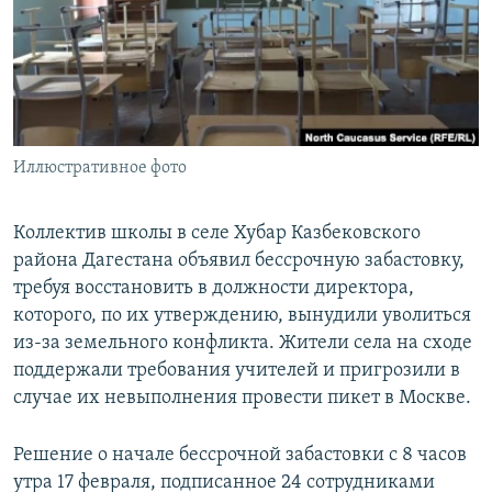
РАСПИСАНИЕ ВЕЩАНИЯ
ПОДПИШИТЕСЬ НА РАССЫЛКУ
СОЦИАЛЬНЫЕ СЕТИ
Иллюстративное фото
Коллектив школы в селе Хубар Казбековского
района Дагестана объявил бессрочную забастовку,
Все сайты РСЕ/РС
требуя восстановить в должности директора,
которого, по их утверждению, вынудили уволиться
из-за земельного конфликта. Жители села на сходе
поддержали требования учителей и пригрозили в
случае их невыполнения провести пикет в Москве.
Решение о начале бессрочной забастовки с 8 часов
утра 17 февраля, подписанное 24 сотрудниками