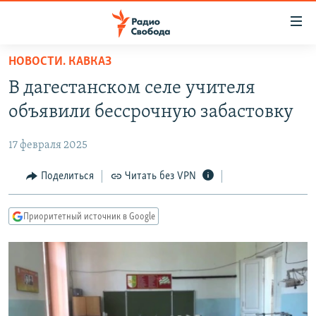
Ссылки
для
упрощенного
НОВОСТИ. КАВКАЗ
ПРОГРАММЫ
доступа
В дагестанском селе учителя
ПОДКАСТЫ
Вернуться
объявили бессрочную забастовку
к
АВТОРСКИЕ ПРОЕКТЫ
основному
17 февраля 2025
ЦИТАТЫ СВОБОДЫ
содержанию
Вернутся
МНЕНИЯ
Поделиться
Читать без VPN
к
КУЛЬТУРА
главной
Приоритетный источник в Google
навигации
IDEL.РЕАЛИИ
Вернутся
КАВКАЗ.РЕАЛИИ
к
СЕВЕР.РЕАЛИИ
поиску
СИБИРЬ.РЕАЛИИ