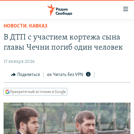
Ссылки
для
упрощенного
НОВОСТИ. КАВКАЗ
ПРОГРАММЫ
доступа
В ДТП с участием кортежа сына
ПОДКАСТЫ
Вернуться
главы Чечни погиб один человек
к
АВТОРСКИЕ ПРОЕКТЫ
основному
17 января 2026
ЦИТАТЫ СВОБОДЫ
содержанию
Вернутся
МНЕНИЯ
Поделиться
Читать без VPN
к
КУЛЬТУРА
главной
Приоритетный источник в Google
навигации
IDEL.РЕАЛИИ
Вернутся
КАВКАЗ.РЕАЛИИ
к
СЕВЕР.РЕАЛИИ
поиску
СИБИРЬ.РЕАЛИИ