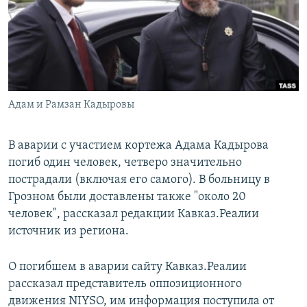
РАСПИСАНИЕ ВЕЩАНИЯ
ПОДПИШИТЕСЬ НА РАССЫЛКУ
СОЦИАЛЬНЫЕ СЕТИ
Адам и Рамзан Кадыровы
В аварии с участием кортежа Адама Кадырова
погиб один человек, четверо значительно
Все сайты РСЕ/РС
пострадали (включая его самого). В больницу в
Грозном были доставлены также "около 20
человек", рассказал редакции Кавказ.Реалии
источник из региона.
О погибшем в аварии сайту Кавказ.Реалии
рассказал представитель оппозиционного
движения NIYSO, им информация поступила от