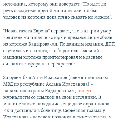
источника, которому они доверяют: "Но идет ли
речь о водителе другой машины или это был
человек из кортежа пока точно сказать не можем".
"Новая газета Европа" передает, что в аварии умер
водитель машины, в который врезался автомобиль
из кортежа Кадырова-мл. По данным издания, ДТП
случилось из-за того, что "водитель головной
машины кортежа проигнорировал и красный
сигнал светофора на перекрестке".
За рулем был Апти Ирасханов (племянник главы
МВД по республике Аслана Ирасханова) –
начальник охраны Кадырова-мл.,
пишут
журналисты со ссылкой на свои источники. В
машине также находились еще двое охранников.
Их и доставили в больницу. Серьезная травма у
Ирасханова - перелом позвонка шейного отдела, у