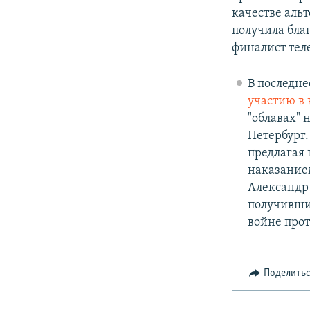
качестве аль
получила бла
финалист тел
В последн
участию в
"облавах" 
Петербург.
предлагая 
наказанием
Александр
получивших
войне про
Поделить