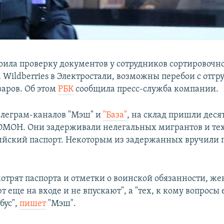
оила проверку документов у сотрудников сортировочн
Wildberries в Электростали, возможны перебои с отгр
варов. Об этом
РБК
сообщила пресс-служба компании.
леграм-каналов "Мэш" и
"База"
, на склад пришли деся
ОМОН. Они задерживали нелегальных мигрантов и тех
ийский паспорт. Некоторым из задержанных вручили п
отрят паспорта и отметки о воинской обязанности, 
 еще на входе и не впускают", а "тех, к кому вопросы 
бус",
пишет
"Мэш".