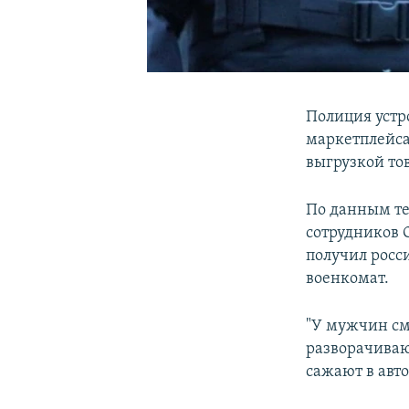
Полиция устр
маркетплейса 
выгрузкой то
По данным те
сотрудников 
получил росс
военкомат.
"У мужчин см
разворачивают
сажают в авто