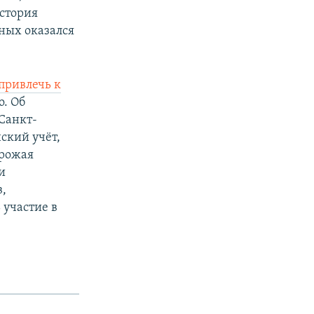
история
нных оказался
привлечь к
о. Об
 Санкт-
нский учёт,
грожая
и
,
 участие в