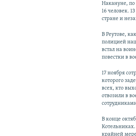
Накануне, по
16 человек. 
стране и неза
В Реутове, ка
полицией нац
встал на вои
повестки в во
17 ноября со
которого зад
всех, кто вы
отвозили в в
сотрудниками
В конце октя
Котельниках. 
крайней мере