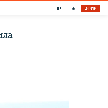
ЭФИР
ила