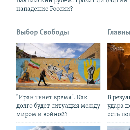
Балтийский рубеж. Грозит ли Балтии
нападение России?
Выбор Свободы
Главны
"Иран тянет время". Как
В резул
долго будет ситуация между
удара п
миром и войной?
есть п