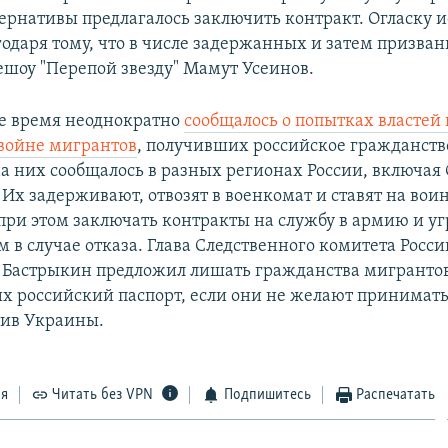
тернативы предлагалось заключить контракт. Огласку 
годаря тому, что в числе задержанных и затем призва
ешоу "Перепой звезду" Мамут Усеинов.
ее время неоднократно
сообщалось о попытках властей 
 войне мигрантов
, получивших российское гражданств
на них сообщалось в разных регионах России, включая
 Их задерживают, отвозят в военкомат и ставят на вои
при этом заключать контракты на службу в армию и у
 в случае отказа. Глава Следственного комитета Росси
 Бастрыкин предложил лишать гражданства мигрантов
 российский паспорт, если они не желают принимать
тив Украины.
ся
Читать без VPN
Подпишитесь
Распечатать