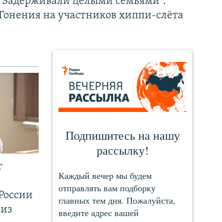
"Задерживали целыми семьями".
Гонения на участников хиппи-слёта
т
России
 из