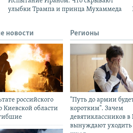
Испытание Ираном. Что скрывают
улыбки Трампа и принца Мухаммеда
е новости
Регионы
ьтате российского
"Путь до армии буде
о Киевской области
коротким". Зачем
огибшие
девятиклассников в 
вынуждают уходить