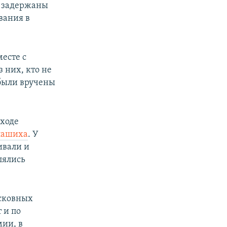
и задержаны
вания в
есте с
 них, кто не
 были вручены
 ходе
лашиха
. У
ивали и
лялись
осковных
 и по
мии, в