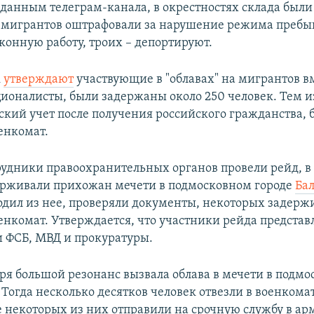
 данным телеграм-канала, в окрестностях склада был
13 мигрантов оштрафовали за нарушение режима пребы
конную работу, троих – депортируют.
к
утверждают
участвующие в "облавах" на мигрантов вм
ионалисты, были задержаны около 250 человек. Тем из
нский учет после получения российского гражданства,
енкомат.
трудники правоохранительных органов провели рейд, в
ерживали прихожан мечети в подмосковном городе
Ба
ходил из нее, проверяли документы, некоторых задерж
оенкомат. Утверждается, что участники рейда представ
 ФСБ, МВД и прокуратуры.
бря большой резонанс вызвала облава в мечети в подм
Тогда несколько десятков человек отвезли в военкомат
 некоторых из них отправили на срочную службу в ар