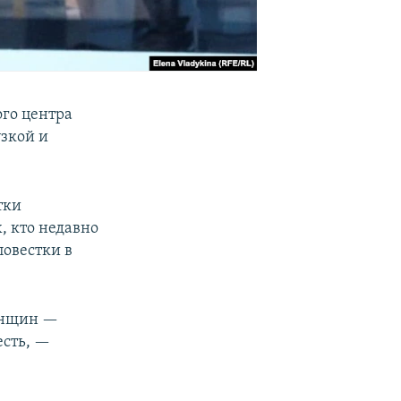
ого центра
узкой и
тки
, кто недавно
овестки в
женщин —
есть, —