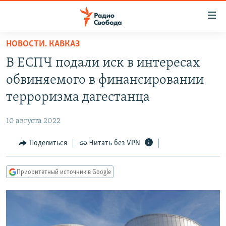
Ссылки
для
упрощенного
НОВОСТИ. КАВКАЗ
ПРОГРАММЫ
доступа
В ЕСПЧ подали иск в интересах
ПОДКАСТЫ
Вернуться
обвиняемого в финансировании
к
АВТОРСКИЕ ПРОЕКТЫ
терроризма дагестанца
основному
ЦИТАТЫ СВОБОДЫ
содержанию
10 августа 2022
Вернутся
МНЕНИЯ
к
Поделиться
Читать без VPN
КУЛЬТУРА
главной
навигации
IDEL.РЕАЛИИ
Приоритетный источник в Google
Вернутся
КАВКАЗ.РЕАЛИИ
к
СЕВЕР.РЕАЛИИ
поиску
СИБИРЬ.РЕАЛИИ