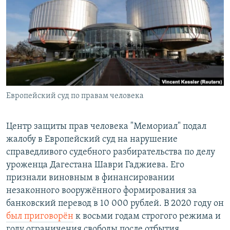
РАСПИСАНИЕ ВЕЩАНИЯ
ПОДПИШИТЕСЬ НА РАССЫЛКУ
СОЦИАЛЬНЫЕ СЕТИ
Европейский суд по правам человека
Все сайты РСЕ/РС
Центр защиты прав человека "Мемориал" подал
жалобу в Европейский суд на нарушение
справедливого судебного разбирательства по делу
уроженца Дагестана Шаври Гаджиева. Его
признали виновным в финансировании
незаконного вооружённого формирования за
банковский перевод в 10 000 рублей. В 2020 году он
был приговорён
к восьми годам строгого режима и
году ограничения свободы после отбытия