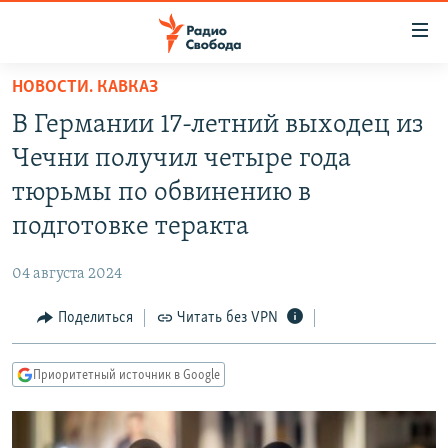
Ссылки
для
упрощенного
НОВОСТИ. КАВКАЗ
ПРОГРАММЫ
доступа
В Германии 17-летний выходец из
ПОДКАСТЫ
Вернуться
Чечни получил четыре года
к
АВТОРСКИЕ ПРОЕКТЫ
тюрьмы по обвинению в
основному
ЦИТАТЫ СВОБОДЫ
содержанию
подготовке теракта
Вернутся
МНЕНИЯ
к
04 августа 2024
КУЛЬТУРА
главной
Поделиться
Читать без VPN
навигации
IDEL.РЕАЛИИ
Вернутся
КАВКАЗ.РЕАЛИИ
к
Приоритетный источник в Google
СЕВЕР.РЕАЛИИ
поиску
СИБИРЬ.РЕАЛИИ