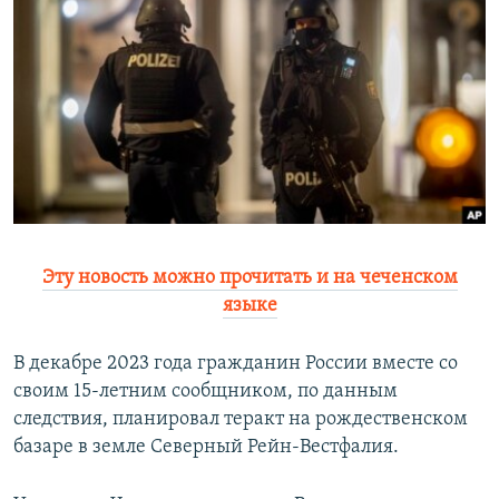
РАСПИСАНИЕ ВЕЩАНИЯ
ПОДПИШИТЕСЬ НА РАССЫЛКУ
СОЦИАЛЬНЫЕ СЕТИ
Все сайты РСЕ/РС
Эту новость можно прочитать и на чеченском
языке
В декабре 2023 года гражданин России вместе со
своим 15-летним сообщником, по данным
следствия, планировал теракт на рождественском
базаре в земле Северный Рейн-Вестфалия.