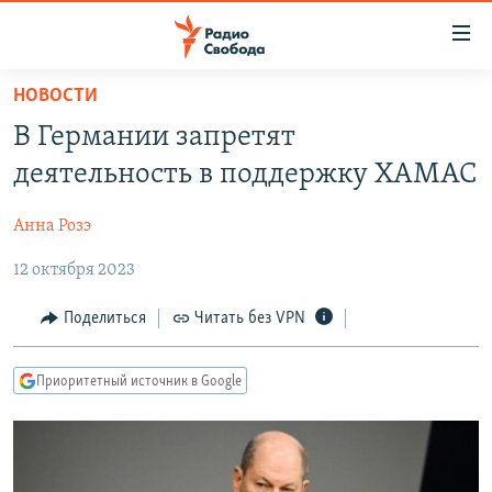
Ссылки
для
упрощенного
НОВОСТИ
ПРОГРАММЫ
доступа
В Германии запретят
ПОДКАСТЫ
Вернуться
деятельность в поддержку ХАМАС
к
АВТОРСКИЕ ПРОЕКТЫ
основному
Анна Розэ
ЦИТАТЫ СВОБОДЫ
содержанию
Вернутся
12 октября 2023
МНЕНИЯ
к
КУЛЬТУРА
Поделиться
Читать без VPN
главной
навигации
IDEL.РЕАЛИИ
Вернутся
Приоритетный источник в Google
КАВКАЗ.РЕАЛИИ
к
СЕВЕР.РЕАЛИИ
поиску
СИБИРЬ.РЕАЛИИ