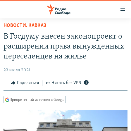
Ссылки
для
упрощенного
НОВОСТИ. КАВКАЗ
ПРОГРАММЫ
доступа
В Госдуму внесен законопроект о
ПОДКАСТЫ
Вернуться
расширении права вынужденных
к
АВТОРСКИЕ ПРОЕКТЫ
переселенцев на жилье
основному
ЦИТАТЫ СВОБОДЫ
содержанию
23 июля 2021
Вернутся
МНЕНИЯ
к
Поделиться
Читать без VPN
КУЛЬТУРА
главной
навигации
IDEL.РЕАЛИИ
Приоритетный источник в Google
Вернутся
КАВКАЗ.РЕАЛИИ
к
СЕВЕР.РЕАЛИИ
поиску
СИБИРЬ.РЕАЛИИ