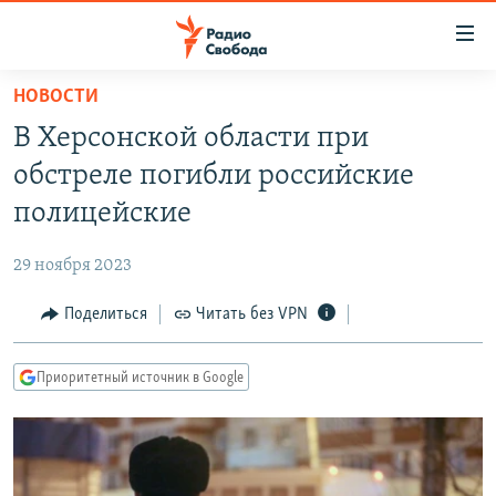
Ссылки
для
упрощенного
НОВОСТИ
ПРОГРАММЫ
доступа
В Херсонской области при
ПОДКАСТЫ
Вернуться
обстреле погибли российские
к
АВТОРСКИЕ ПРОЕКТЫ
полицейские
основному
ЦИТАТЫ СВОБОДЫ
содержанию
29 ноября 2023
Вернутся
МНЕНИЯ
к
Поделиться
Читать без VPN
КУЛЬТУРА
главной
навигации
IDEL.РЕАЛИИ
Приоритетный источник в Google
Вернутся
КАВКАЗ.РЕАЛИИ
к
СЕВЕР.РЕАЛИИ
поиску
СИБИРЬ.РЕАЛИИ