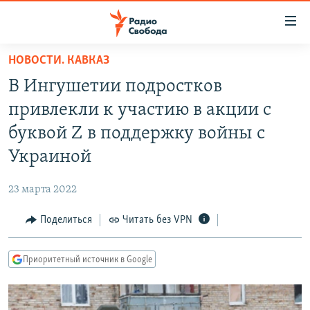
Ссылки
для
упрощенного
НОВОСТИ. КАВКАЗ
ПРОГРАММЫ
доступа
В Ингушетии подростков
ПОДКАСТЫ
Вернуться
привлекли к участию в акции с
к
АВТОРСКИЕ ПРОЕКТЫ
буквой Z в поддержку войны с
основному
ЦИТАТЫ СВОБОДЫ
содержанию
Украиной
Вернутся
МНЕНИЯ
к
23 марта 2022
КУЛЬТУРА
главной
Поделиться
Читать без VPN
навигации
IDEL.РЕАЛИИ
Вернутся
КАВКАЗ.РЕАЛИИ
к
Приоритетный источник в Google
СЕВЕР.РЕАЛИИ
поиску
СИБИРЬ.РЕАЛИИ