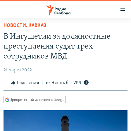
Ссылки
для
упрощенного
НОВОСТИ. КАВКАЗ
ПРОГРАММЫ
доступа
В Ингушетии за должностные
ПОДКАСТЫ
Вернуться
преступления судят трех
к
АВТОРСКИЕ ПРОЕКТЫ
сотрудников МВД
основному
ЦИТАТЫ СВОБОДЫ
содержанию
21 марта 2022
Вернутся
МНЕНИЯ
к
Поделиться
Читать без VPN
КУЛЬТУРА
главной
навигации
IDEL.РЕАЛИИ
Приоритетный источник в Google
Вернутся
КАВКАЗ.РЕАЛИИ
к
СЕВЕР.РЕАЛИИ
поиску
СИБИРЬ.РЕАЛИИ